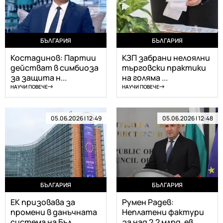
БЪЛГАРИЯ
БЪЛГАРИЯ
Костадинов: Партии
КЗП забрани нелоялни
действат в симбиоза
търговски практики
за защита н...
на голяма ...
НАУЧИ ПОВЕЧЕ
НАУЧИ ПОВЕЧЕ
05.06.2026 | 12:49
05.06.2026 | 12:48
БЪЛГАРИЯ
БЪЛГАРИЯ
ЕК призовава за
Румен Радев:
промени в данъчната
Неплатени фактури
система на Бъл...
за над 2,2 млрд. ев...