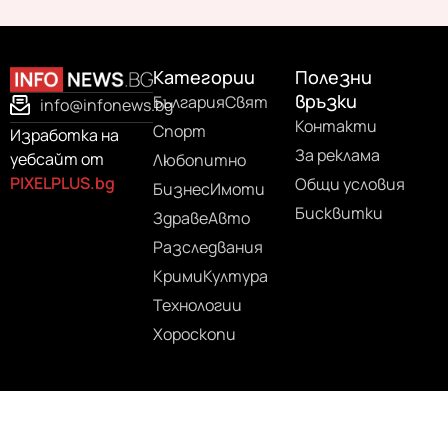
Категории
Полезни
връзки
България
Свят
info@infonews.bg
Контакти
Спорт
Изработка на
За реклама
уебсайт от
Любопитно
PIXELPLUS.bg
Общи условия
Бизнес
Имоти
Бисквитки
Здраве
Авто
Разследвания
Крими
Култура
Технологии
Хороскопи