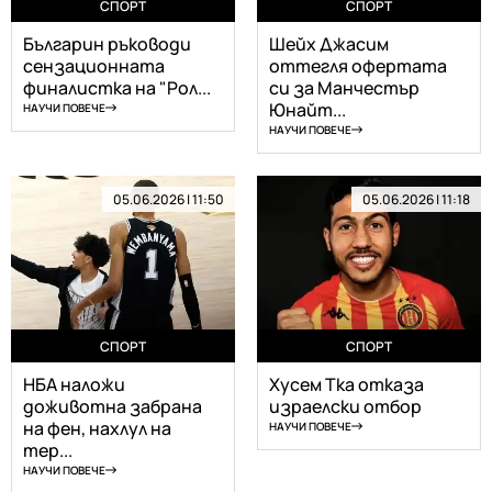
СПОРТ
СПОРТ
Българин ръководи
Шейх Джасим
сензационната
оттегля офертата
финалистка на "Рол...
си за Манчестър
Юнайт...
НАУЧИ ПОВЕЧЕ
НАУЧИ ПОВЕЧЕ
05.06.2026 | 11:50
05.06.2026 | 11:18
СПОРТ
СПОРТ
НБА наложи
Хусем Тка отказа
доживотна забрана
израелски отбор
на фен, нахлул на
НАУЧИ ПОВЕЧЕ
тер...
НАУЧИ ПОВЕЧЕ