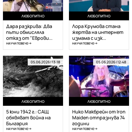
ЛЮБОПИТНО
ЛЮБОПИТНО
Дара разкрива: Два
Лора Крумова стана
пъти обмисляла
жертва на интернет
отказ от "Еврови...
измама с изк...
НАУЧИ ПОВЕЧЕ
НАУЧИ ПОВЕЧЕ
05.06.2026 | 13:18
05.06.2026 | 12:48
ЛЮБОПИТНО
ЛЮБОПИТНО
5 юни 1942 г.: САЩ
Нико Макбрейн от Iron
обявяват война на
Maiden отпразнува 74
България
години
НАУЧИ ПОВЕЧЕ
НАУЧИ ПОВЕЧЕ