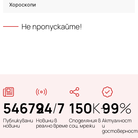
Хороскопи
Не пропускайте!
54679
24
/
7
150
K+
99
%
Публикувани
Новини в
Споделяния в
Актуалност
новини
реално време
соц. мрежи
и
достоверност