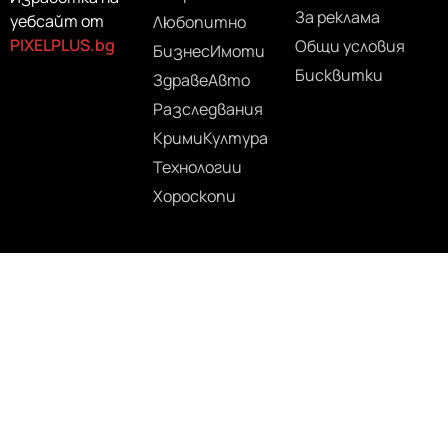
За реклама
уебсайт от
Любопитно
PIXELPLUS.bg
Общи условия
Бизнес
Имоти
Бисквитки
Здраве
Авто
Разследвания
Крими
Култура
Технологии
Хороскопи