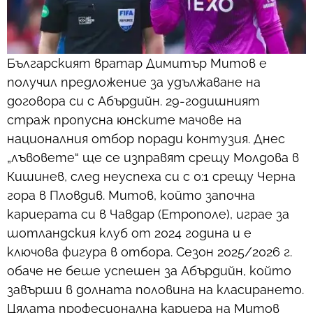
Българският вратар Димитър Митов е
получил предложение за удължаване на
договора си с Абърдийн. 29-годишният
страж пропусна юнските мачове на
националния отбор поради контузия. Днес
„лъвовете“ ще се изправят срещу Молдова в
Кишинев, след неуспеха си с 0:1 срещу Черна
гора в Пловдив. Митов, който започна
кариерата си в Чавдар (Етрополе), играе за
шотландския клуб от 2024 година и е
ключова фигура в отбора. Сезон 2025/2026 г.
обаче не беше успешен за Абърдийн, който
завърши в долната половина на класирането.
Цялата професионална кариера на Митов