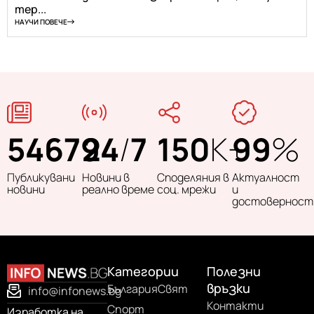
тер...
НАУЧИ ПОВЕЧЕ
54679
24
/
7
150
K+
99
%
Публикувани
Новини в
Споделяния в
Актуалност
новини
реално време
соц. мрежи
и
достоверност
Категории
Полезни
връзки
България
Свят
info@infonews.bg
Контакти
Спорт
Изработка на