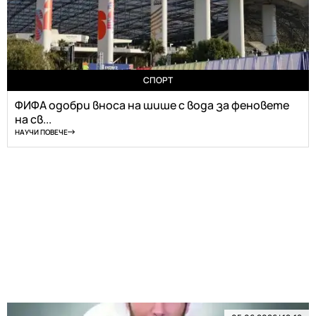
СПОРТ
ФИФА одобри вноса на шише с вода за феновете
на св...
НАУЧИ ПОВЕЧЕ