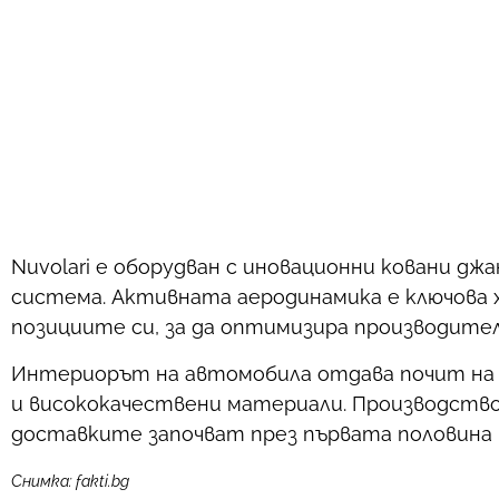
Nuvolari е оборудван с иновационни ковани дж
система. Активната аеродинамика е ключова 
позициите си, за да оптимизира производите
Интериорът на автомобила отдава почит на 
и висококачествени материали. Производствот
доставките започват през първата половина н
Снимка: fakti.bg