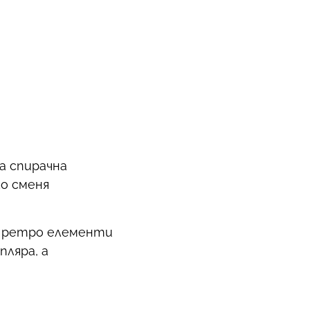
а спирачна
о сменя
с ретро елементи
пляра, а