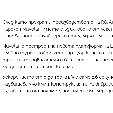
След като прекрати производството на R8, Au
наречен Nuvolari. Името е вдъхновено от лег
с иновационен дизайнерски стил, вдъхновен 
Nuvolari е построен на новата платформа на La
двойно турбо, който генерира 789 конски сил
три електродвигателя и батерия с капацитет
мощност от 1001 конски сили.
Ускорението от 0 до 100 км/ч е само 2,6 секун
надвишава 350 км/ч. Конструкцията Audi Space
изработена от полимер, подсилен с въглеродн