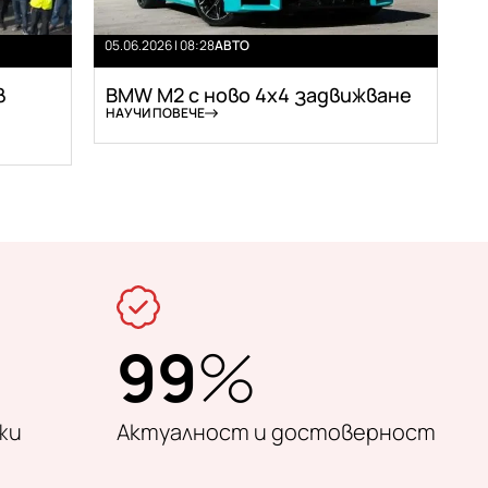
05.06.2026 | 08:28
АВТО
в
BMW M2 с ново 4х4 задвижване
НАУЧИ ПОВЕЧЕ
99
%
жи
Актуалност и достоверност