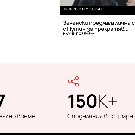
05.06.2026 | 12:39
СВЯТ
Зеленски предлага лична 
с Путин за прекратяв...
НАУЧИ ПОВЕЧЕ
7
150
K+
реално време
Споделяния в соц. мре