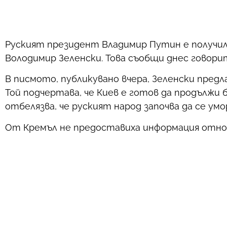
Руският президент Владимир Путин е получил
Володимир Зеленски. Това съобщи днес говор
В писмото, публикувано вчера, Зеленски пред
Той подчертава, че Киев е готов да продължи 
отбелязва, че руският народ започва да се у
От Кремъл не предоставиха информация относ