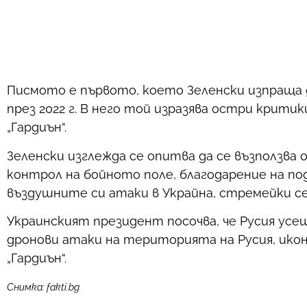
Писмото е първото, което Зеленски изпраща
през 2022 г. В него той изразява остри крити
„Гардиън“.
Зеленски изглежда се опитва да се възползв
контрол на бойното поле, благодарение на под
въздушните си атаки в Украйна, стремейки се
Украинският президент посочва, че Русия ус
дронови атаки на територията на Русия, ик
„Гардиън“.
Снимка: fakti.bg