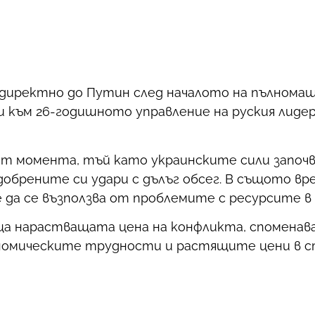
 директно до Путин след началото на пълнома
ки към 26-годишното управление на руския лидер
а от момента, тъй като украинските сили запо
обрените си удари с дълъг обсег. В същото вре
 да се възползва от проблемите с ресурсите в 
еща нарастващата цена на конфликта, споменав
ономическите трудности и растящите цени в с