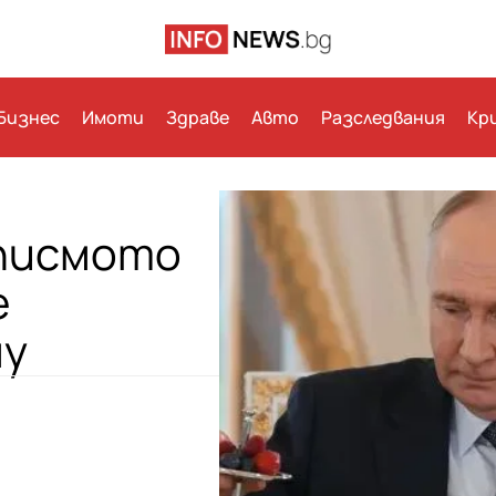
Бизнес
Имоти
Здраве
Авто
Разследвания
Кр
 писмото
е
му