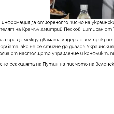
 информация за отвореното писмо на украинск
ителят на Кремъл Дмитрий Песков, цитиран от 
лага среща между двамата лидери с цел прекрат
борбата, ако не се стигне до диалог. Украинск
морява от настоящото управление и конфликт, 
но реакцията на Путин на писмото на Зеленски