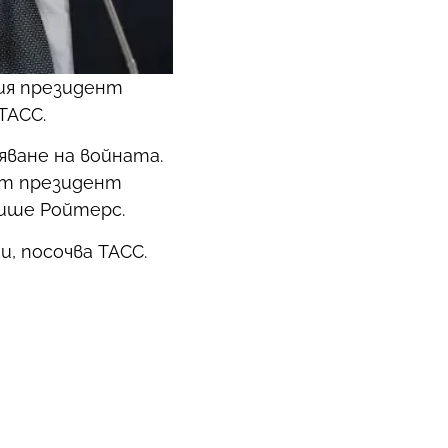
ия президент
ТАСС.
яване на войната.
ият президент
пише Ройтерс.
, посочва ТАСС.