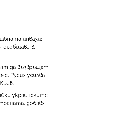
щабната инвазия
, съобщава в.
чват да възвръщат
ме, Русия усилва
Киев.
айки украинските
траната, добавя