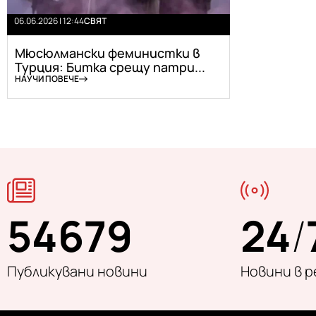
06.06.2026 | 12:44
СВЯТ
Мюсюлмански феминистки в
Турция: Битка срещу патри...
НАУЧИ ПОВЕЧЕ
54679
24
/
Публикувани новини
Новини в 