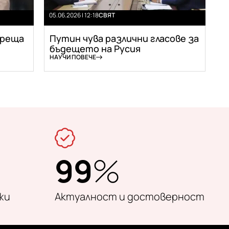
05.06.2026 | 12:18
СВЯТ
среща
Путин чува различни гласове за
бъдещето на Русия
НАУЧИ ПОВЕЧЕ
99
%
жи
Актуалност и достоверност