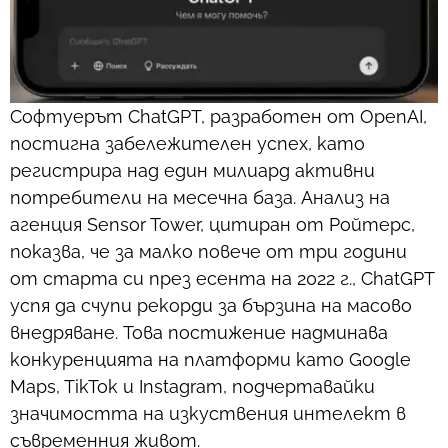
Софтуерът ChatGPT, разработен от OpenAI,
постигна забележителен успех, като
регистрира над един милиард активни
потребители на месечна база. Анализ на
агенция Sensor Tower, цитиран от Ройтерс,
показва, че за малко повече от три години
от старта си през есента на 2022 г., ChatGPT
успя да счупи рекорди за бързина на масово
внедряване. Това постижение надминава
конкуренцията на платформи като Google
Maps, TikTok и Instagram, подчертавайки
значимостта на изкуствения интелект в
съвременния живот.