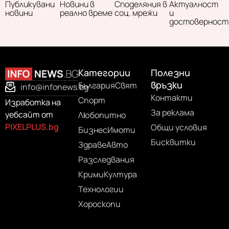
Публикувани
Новини в
Споделяния в
Актуалност
новини
реално време
соц. мрежи
и
достоверност
Категории
Полезни
връзки
България
Свят
info@infonews.bg
Контакти
Спорт
Изработка на
За реклама
уебсайт от
Любопитно
PIXELPLUS.bg
Общи условия
Бизнес
Имоти
Бисквитки
Здраве
Авто
Разследвания
Крими
Култура
Технологии
Хороскопи