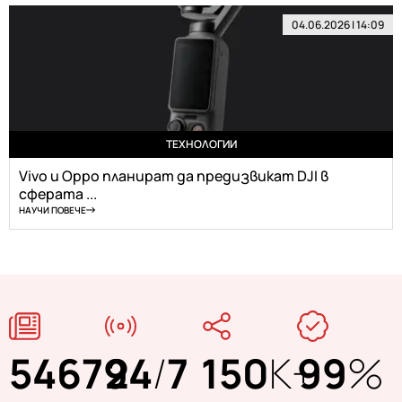
04.06.2026 | 14:09
ТЕХНОЛОГИИ
Vivo и Oppo планират да предизвикат DJI в
сферата ...
НАУЧИ ПОВЕЧЕ
54679
24
/
7
150
K+
99
%