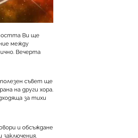
еността Ви ще
ение между
ично. Вечерта
 полезен съвет ще
ана на други хора.
одходяща за тихи
говори и обсъждане
и заключения.