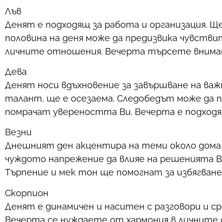
Лъв
Денят е подходящ за работа и организация.
половина на деня може да предизвика чувстви
личните отношения. Вечерта търсете вниман
Дева
Денят носи вдъхновение за завършване на важ
талант, ще е осезаема. Следобедът може да п
помрачат увереността Ви. Вечерта е подходящ
Везни
Днешният ден акцентира на теми около дома 
чуждото напрежение да влияе на решенията Ви
Търпение и мек тон ще помогнат за избягване
Скорпион
Денят е динамичен и наситен с разговори и 
Вечерта се нуждаете от хармония в личните 