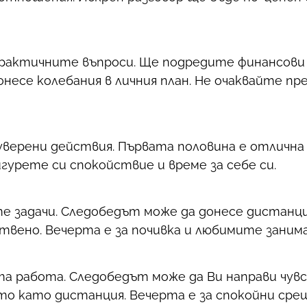
рактичните въпроси. Ще подредите финансови
несе колебания в личния план. Не очаквайте пр
уверени действия. Първата половина е отлична
игурете си спокойствие и време за себе си.
е задачи. Следобедът може да донесе дистанци
вено. Вечерта е за почивка и любимите занима
та работа. Следобедът може да Ви направи чу
о като дистанция. Вечерта е за спокойни срещи