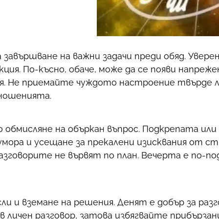
а завършване на важни задачи преди обяд. Увер
кция. По-късно, обаче, може да се появи напреж
я. Не приемайте чуждото настроение твърде л
ношенията.
 обмисляне на объркан въпрос. Подкрепата или
мора и усещане за прекалени изисквания от стр
разговорите не вървят по план. Вечерта е по-п
ли и вземане на решения. Денят е добър за раз
в личен разговор, затова избягвайте прибързан