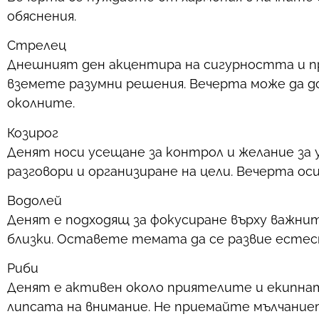
обяснения.
Стрелец
Днешният ден акцентира на сигурността и п
вземете разумни решения. Вечерта може да до
околните.
Козирог
Денят носи усещане за контрол и желание за 
разговори и организиране на цели. Вечерта ос
Водолей
Денят е подходящ за фокусиране върху важнит
близки. Оставете темата да се развие естест
Риби
Денят е активен около приятелите и екипна
липсата на внимание. Не приемайте мълчаниет