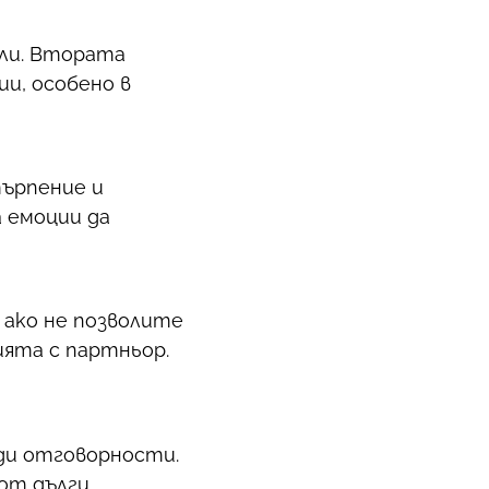
ли. Втората
и, особено в
търпение и
а емоции да
 ако не позволите
ията с партньор.
жди отговорности.
от дълги