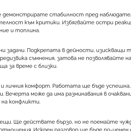
 Ще демонстрирате стабилност пред наблюдате
телност към критики. Избягвайте остри реакци
ие и топлина.
ни задачи. Подкрепата в дейности, изискващи 
редизвика съмнения, затова не позволявайте н
а за време с близки.
и личния комфорт. Работата ще бъде успешна,
. Вечерта може да има разминавания в очакван
 на конфликти.
срещи. Ще действате бързо, но не поемайте чу
отношения. Искрен разговор ще бъде по-ценен 