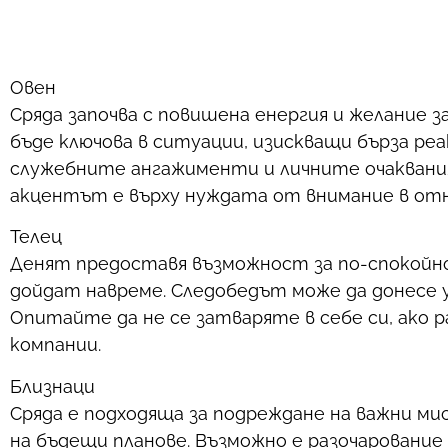
Овен
Сряда започва с повишена енергия и желание з
бъде ключова в ситуации, изискващи бърза реа
служебните ангажименти и личните очаквани
акцентът е върху нуждата от внимание в от
Телец
Денят предоставя възможност за по-спокойно
дойдат навреме. Следобедът може да донесе у
Опитайте да не се затваряте в себе си, ако 
компании.
Близнаци
Сряда е подходяща за подреждане на важни мис
на бъдещи планове. Възможно е разочарование 