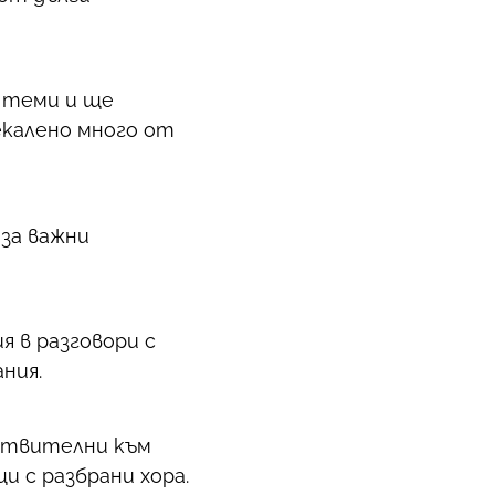
 теми и ще
екалено много от
 за важни
я в разговори с
ния.
вствителни към
 с разбрани хора.