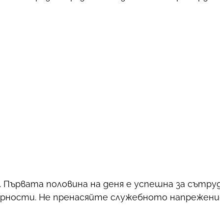
Първата половина на деня е успешна за сътру
рности. Не пренасяйте служебното напрежение