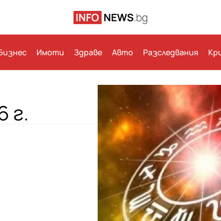
Бизнес
Имоти
Здраве
Авто
Разследвания
Кр
 г.