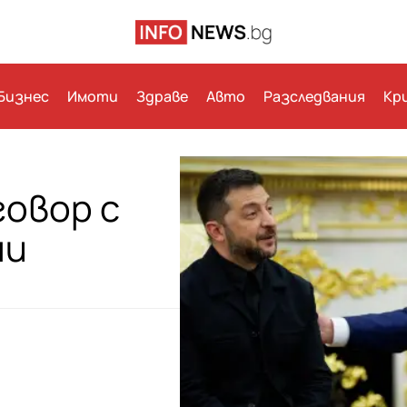
Бизнес
Имоти
Здраве
Авто
Разследвания
Кр
говор с
ни