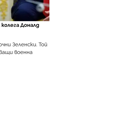
 колега Доналд
чни Зеленски. Той
зващи военна