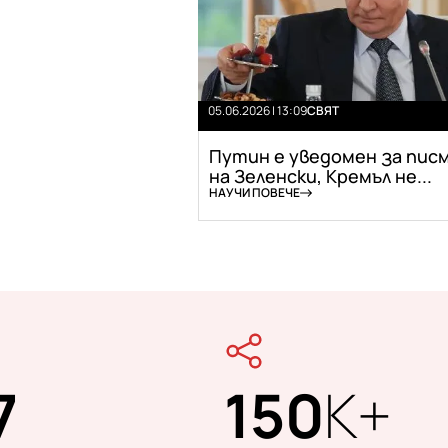
05.06.2026 | 13:09
СВЯТ
Путин е уведомен за пис
на Зеленски, Кремъл не...
НАУЧИ ПОВЕЧЕ
7
150
K+