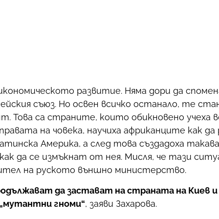
а икономическото развитие. Няма дори да споме
йския съюз. Но освен всичко останало, те ста
т. Това са страните, които обикновено учеха 
а правата на човека, научиха африканците как да
Латинска Америка, а след това създадоха такав
ак да се измъкнат от нея. Мисля, че тази ситуа
ител на руското външно министерство.
одължават да застават на страната на Киев и
о „мутантни гноми“
, заяви Захарова.