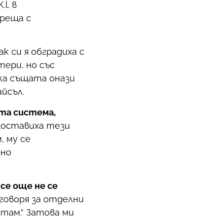
l. в
среща с
к си я обградиха с
тери, но със
нка същата онази
йсъл.
ата система,
 изоставиха тези
, му се
шно
се още не се
е говоря за отделни
 там.“ Затова ми