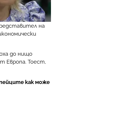
представител на
икономически
доха до нищо
т Европа. Тоест,
опейците как може