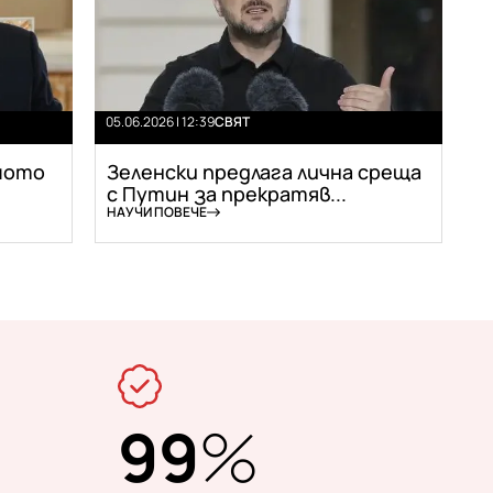
05.06.2026 | 12:39
СВЯТ
мото
Зеленски предлага лична среща
с Путин за прекратяв...
НАУЧИ ПОВЕЧЕ
99
%