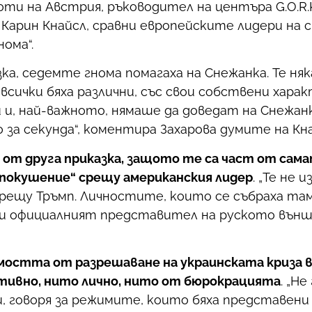
 на Австрия, ръководител на центъра G.O.R.K.
арин Кнайсл, сравни европейските лидери на 
ома“.
а, седемте гнома помагаха на Снежанка. Те няка
, всички бяха различни, със свои собствени харак
си и, най-важното, нямаше да доведат на Снежа
 за секунда“, коментира Захарова думите на Кна
 от друга приказка, защото те са част от сам
покушение“ срещу американския лидер
. „Те не
срещу Тръмп. Личностите, които се събраха там
осочи официалният представител на руското вън
мостта от разрешаване на украинската криза в
тивно, нито лично, нито от бюрокрацията
. „Н
и, говоря за режимите, които бяха представени