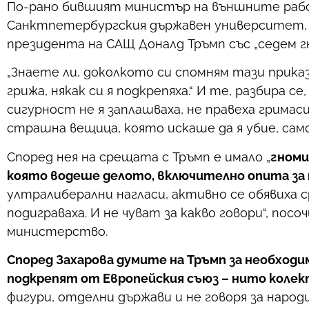
По-рано бившият министър на външните работи
Санктпетербургския държавен университет, К
президента на САЩ Доналд Тръмп със „седем гн
„Знаете ли, доколкото си спомням тази приказк
грижа, някак си я подкрепяха.“ И те, разбира се
сигурност не я заплашваха, не правеха грима
страшна вещица, която искаше да я убие, само
Според нея на срещата с Тръмп е имало „
гноми
която водеше делото, включително опита за 
ултралиберални нагласи, активно се обявиха 
подиграваха. И не чуват за какво говори“, п
министерство.
Според Захарова думите на Тръмп за необходи
подкрепят от Европейския съюз – нито колек
фигури, отделни държави и не говоря за народ