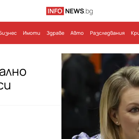
Бизнес
Имоти
Здраве
Авто
Разследвания
Кр
вално
си