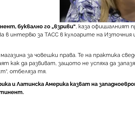
нент, буквално го „взриви“
, каза официалният 
 в интервю за ТАСС в кулоарите на Източния 
магазина за човешки права. Те на практика све
ят как да развиват, защото не успяха да запазя
т“, отбеляза тя.
рика и Латинска Америка казват на западноевр
нтинент.