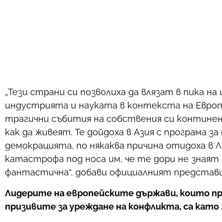
„Тези страни си позволиха да влязат в пика н
индустрията и науката в контекста на Европе
трагични събития на собствения си континен
как да живеят. Те дойдоха в Азия с програма з
демокрацията, по някаква причина отидоха в 
катастрофа под носа им, че те дори не знаят к
фантастична“, добави официалният представ
Лидерите на европейските държави, които пр
призивите за уреждане на конфликта, са кат