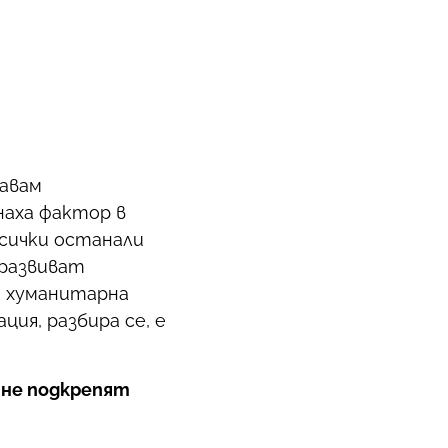
навам
наха фактор в
всички останали
 развиват
а хуманитарна
ция, разбира се, е
 не подкрепят