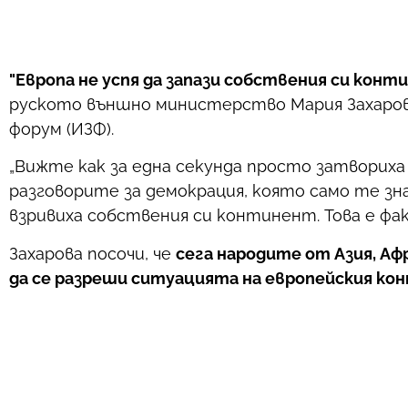
"Европа не успя да запази собствения си конти
руското външно министерство Мария Захарова
форум (ИЗФ).
„Вижте как за една секунда просто затвориха 
разговорите за демокрация, която само те зна
взривиха собствения си континент. Това е фак
Захарова посочи, че
сега народите от Азия, Аф
да се разреши ситуацията на европейския ко