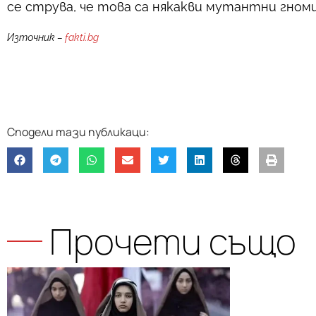
се струва, че това са някакви мутантни гном
Източник –
fakti.bg
Прочети също