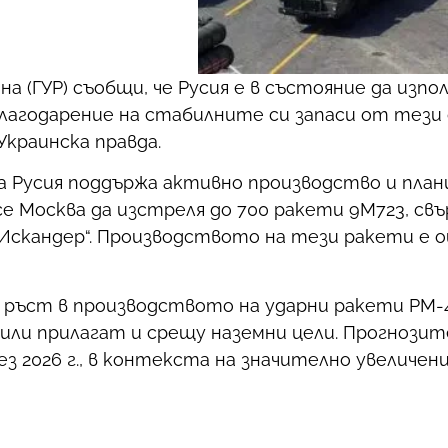
 (ГУР) съобщи, че Русия е в състояние да изпол
лагодарение на стабилните си запаси от тези 
краинска правда.
а Русия поддържа активно производство и план
 се Москва да изстреля до 700 ракети 9М723, свъ
скандер“. Производството на тези ракети е о
 ръст в производството на ударни ракети РМ-4
ли прилагат и срещу наземни цели. Прогнозите
 2026 г., в контекста на значително увеличени