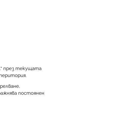
ал“ през текущата
 територия.
релване,
ражнява постоянен