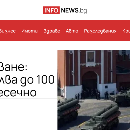
Бизнес
Имоти
Здраве
Авто
Разследвания
Кр
ване:
лва до 100
есечно