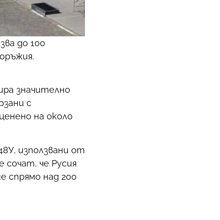
зва до 100
оръжия.
ира значително
рзани с
ценено на около
8У, използвани от
 сочат, че Русия
е спрямо над 200