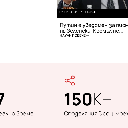
05.06.2026 | 13:09
СВЯТ
Путин е уведомен за пис
на Зеленски, Кремъл не...
НАУЧИ ПОВЕЧЕ
7
150
K+
реално време
Споделяния в соц. мре