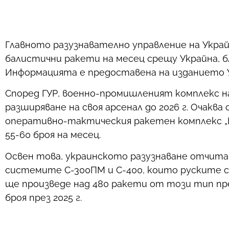
Главното разузнавателно управление на Украйна
балистични ракети на месец срещу Украйна, б
Информацията е предоставена на изданието У
Според ГУР, военно-промишленият комплекс н
разширяване на своя арсенал до 2026 г. Очаква
оперативно-тактическия ракетен комплекс „И
55-60 броя на месец.
Освен това, украинското разузнаване отчита
системите С-300ПМ и С-400, които руските си
ще произведе над 480 ракети от този тип през
броя през 2025 г.