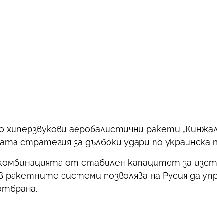
о 60 хиперзвукови аеробалистични ракети „Кинж
ската стратегия за дълбоки удари по украинска
е комбинацията от стабилен капацитет за изст
в ракетните системи позволява на Русия да уп
отбрана.