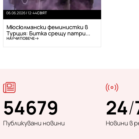
06.06.2026 | 12:44
СВЯТ
Мюсюлмански феминистки в
Турция: Битка срещу патри...
НАУЧИ ПОВЕЧЕ
54679
24
/
Публикувани новини
Новини в 