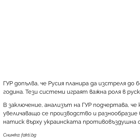
ГУР допълва, че Русия планира да изстреля д
година. Тези системи играят важна роля в ру
В заключение, анализът на ГУР подчертава, ч
увеличаващо се производство и разнообразие 
натиск върху украинската противовъздушна 
Снимка: fakti.bg