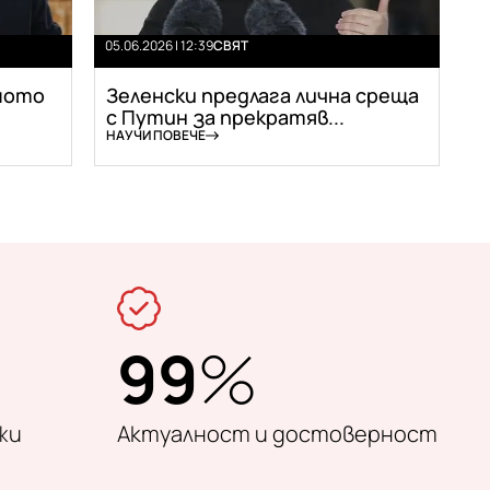
05.06.2026 | 12:39
СВЯТ
мото
Зеленски предлага лична среща
с Путин за прекратяв...
НАУЧИ ПОВЕЧЕ
99
%
жи
Актуалност и достоверност