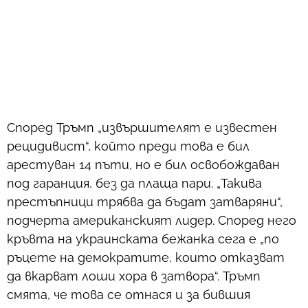
Според Тръмп „извършителят е известен
рецидивист“, който преди това е бил
арестуван 14 пъти, но е бил освобождаван
под гаранция, без да плаща пари. „Такива
престъпници трябва да бъдат затваряни“,
подчерта американският лидер. Според него
кръвта на украинската бежанка сега е „по
ръцете на демократите, които отказват
да вкарват лоши хора в затвора“. Тръмп
смята, че това се отнася и за бившия