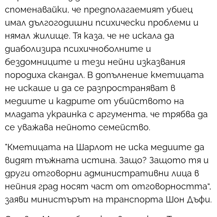
споменавайки, че предполагаемият убиец
имал дългогодишни психически проблеми и
нямал жилище. Тя каза, че не искала да
диаболизира психичноболните и
бездомниците и тези нейни изказвания
породиха скандал. В допълнение кметицата
не искаше и да се разпространяват в
медиите и кадрите от убийството на
младата украинка с аргумента, че трябва да
се уважава нейното семейство.
"Кметицата на Шарлот не иска медиите да
видят тъжната истина. Защо? Защото тя и
други отговорни административни лица в
нейния град носят част от отговорността“,
заяви министърът на транспорта Шон Дъфи.