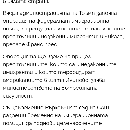
в цялата страна.
Вчера администрацията на Тръмп започна
операция на федералнат имиграционна
полиция срещу „най-лошите от най-лошите
престъпници незаконни мигранти“ в Чикаго,
предаде Франс прес.
Операцията ще вземе на прицел
престъпниците, които са и незаконните
имигранти и които тероризират
американците в щата Илинойс, заяви
министерството на вътрешната
сигурност.
Същевременно Върховният съд на САЩ
разреши временно на имиграционната
полиция да поднови целенасочените