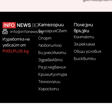
Категории
Полезни
връзки
България
Свят
info@infonews.bg
Контакти
Спорт
Изработка на
За реклама
уебсайт от
Любопитно
PIXELPLUS.bg
Общи условия
Бизнес
Имоти
Бисквитки
Здраве
Авто
Разследвания
Крими
Култура
Технологии
Хороскопи