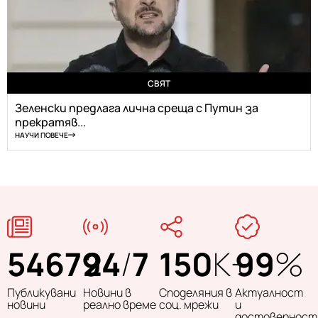
СВЯТ
Зеленски предлага лична среща с Путин за
прекратяв...
НАУЧИ ПОВЕЧЕ
54679
24
/
7
150
K+
99
%
Публикувани
Новини в
Споделяния в
Актуалност
новини
реално време
соц. мрежи
и
достоверност