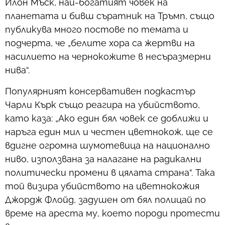
Илон Мъск, най-богатият човек на
планетата и бивш съратник на Тръмп, също
публикува много постове по темата и
подчерта, че „белите хора са жертви на
насилието на чернокожите в несъразмерни
нива“.
Популярният консервативен подкастър
Чарли Кърк също реагира на убийството,
като каза: „Ако един бял човек се доближи и
наръга един мил и честен цветнокож, ще се
вдигне огромна шумотевица на национално
ниво, използвана за налагане на радикални
политически промени в цялата страна“. Така
той визира убийството на цветнокожия
Джордж Флойд, задушен от бял полицай по
време на ареста му, което породи протести