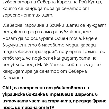
губернатор на Северна Каролина Рой Купър,
който се кандидатира за сенатор от
гореспоменатия щат.
„Северна Каролина и всички щати се нуждаят
от закон и ред и само републиканците
могат да го осигурят! Освен това, къде е
възмущението в масовите медии заради
тази ужасна трагедия?“, подчерта Тръмп. Той
отбеляза, че подкрепя кандидатурата на
републиканеца Майк Уотли, който също се
кандидатира за сенатор от Северна
Каролина.
САЩ са потресени от убийството на
украинска бежанка в трамвай в Шарлот, в
източната част на страната, предаде Франс
прес, цитирана от БТА.