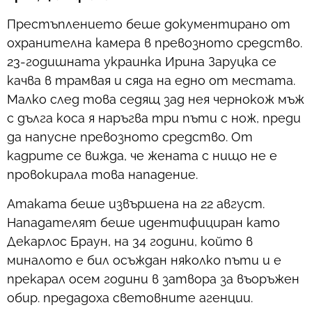
Престъплението беше документирано от
охранителна камера в превозното средство.
23-годишната украинка Ирина Заруцка се
качва в трамвая и сяда на едно от местата.
Малко след това седящ зад нея чернокож мъж
с дълга коса я наръгва три пъти с нож, преди
да напусне превозното средство. От
кадрите се вижда, че жената с нищо не е
провокирала това нападение.
Атаката беше извършена на 22 август.
Нападателят беше идентифициран като
Декарлос Браун, на 34 години, който в
миналото е бил осъждан няколко пъти и е
прекарал осем години в затвора за въоръжен
обир. предадоха световните агенции.