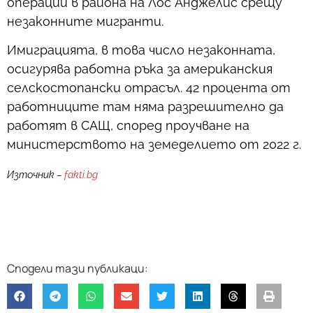
операции в района на Лос Анджелис срещу
незаконните мигранти.
Имиграцията, в това число незаконната,
осигурява работна ръка за американския
селскостопански отрасъл. 42 процента от
работниците там няма разрешително да
работят в САЩ, според проучване на
министерството на земеделието от 2022 г.
Източник –
fakti.bg