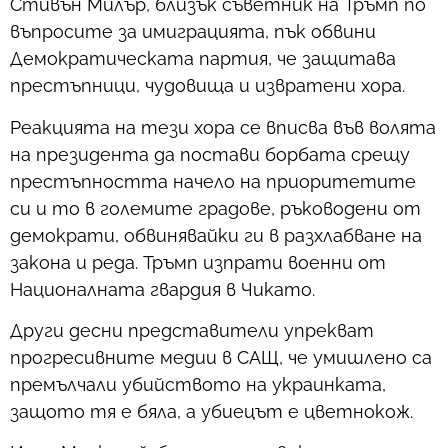
Стивън Милър, близък съветник на Тръмп по
въпросите за имиграцията, пък обвини
Демократическата партия, че защитава
престъпници, чудовища и извратени хора.
Реакцията на тези хора се вписва във волята
на президента да постави борбата срещу
престъпността начело на приоритетите
си и то в големите градове, ръководени от
демократи, обвинявайки ги в разхлабване на
закона и реда. Тръмп изпрати военни от
Националната гвардия в Чикато.
Други десни представители упрекват
прогресивните медии в САЩ, че умишлено са
премълчали убийството на украинката,
защото тя е бяла, а убиецът е цветнокож.