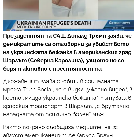
Президентът на САЩ Доналд Тръмп заяви, че
демократите са отговорни за убийството
на украинската бежанка в американския град
Шарлът (Северна Каролина), защото не се
борят активно с престъпността.
Държавният глава съобщи в социалната
мрежа Truth Social, че е видял „ужасно видео“, в
което „млада украинска бежанка“, пътуващ в
градския транспорт в Шарлът, „е брутално
нападната от психично болен“ мъж.
Както по-рано съобщиха медиите, на 22
август американецът ДеКарлос Браун