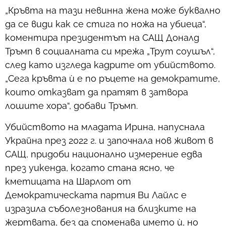
„Кръвта на тази невинна жена може буквално
да се види как се стига по ножа на убиеца“,
коментира президентът на САЩ Доналд
Тръмп в социалната си мрежа „Трут соушъл“,
след като изгледа кадрите от убийството.
„Сега кръвта ѝ е по ръцете на демократите,
които отказват да пратят в затвора
лошите хора“, добави Тръмп.
Убийството на младата Ирина, напуснала
Украйна през 2022 г. и започнала нов живот в
САЩ, придоби национално измерение едва
през уикенда, когато стана ясно, че
кметицата на Шарлот от
Демократическата партия Ви Лайлс е
изразила съболезнования на близките на
жертвата, без да споменава името ѝ, но