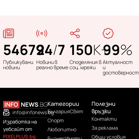
54679
24
/
7
150
K+
99
%
Публикувани
Новини в
Споделяния в
Актуалност
новини
реално време
соц. мрежи
и
достоверност
Категории
Полезни
връзки
България
Свят
info@infonews.bg
Контакти
Спорт
Изработка на
За реклама
уебсайт от
Любопитно
PIXELPLUS.bg
Общи условия
Бизнес
Имоти