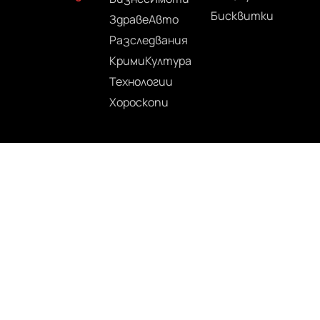
Бисквитки
Здраве
Авто
Разследвания
Крими
Култура
Технологии
Хороскопи