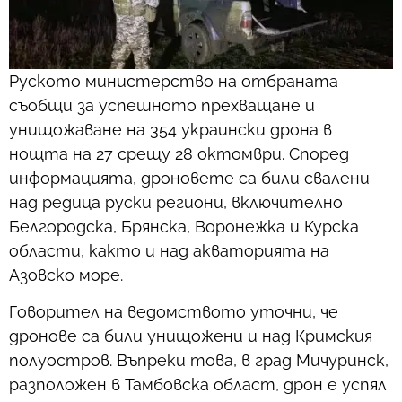
Руското министерство на отбраната
съобщи за успешното прехващане и
унищожаване на 354 украински дрона в
нощта на 27 срещу 28 октомври. Според
информацията, дроновете са били свалени
над редица руски региони, включително
Белгородска, Брянска, Воронежка и Курска
области, както и над акваторията на
Азовско море.
Говорител на ведомството уточни, че
дронове са били унищожени и над Кримския
полуостров. Въпреки това, в град Мичуринск,
разположен в Тамбовска област, дрон е успял