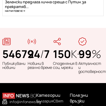
Зеленски предлага лична среща с Путин за
прекратяв...
НАУЧИ ПОВЕЧЕ
54679
24
/
7
150
K+
99
%
Публикувани
Новини в
Споделяния в
Актуалност
новини
реално време
соц. мрежи
и
достоверност
Категории
Полезни
връзки
България
Свят
info@infonews.bg