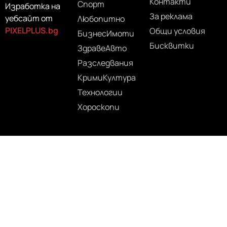
Контакти
Спорт
Изработка на
За реклама
уебсайт от
Любопитно
PIXELPLUS.bg
Общи условия
Бизнес
Имоти
Бисквитки
Здраве
Авто
Разследвания
Крими
Култура
Технологии
Хороскопи