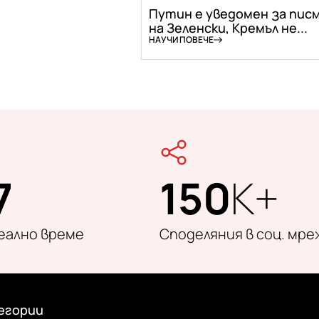
Путин е уведомен за пис
на Зеленски, Кремъл не...
НАУЧИ ПОВЕЧЕ
7
150
K+
реално време
Споделяния в соц. мре
егории