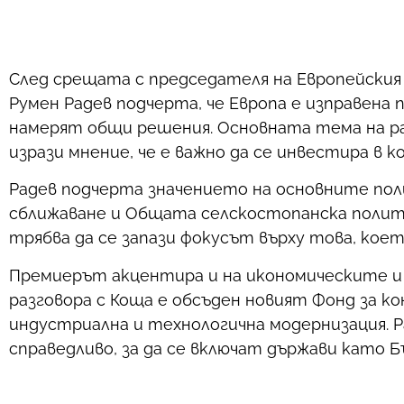
След срещата с председателя на Европейски
Румен Радев подчерта, че Европа е изправена 
намерят общи решения. Основната тема на ра
изрази мнение, че е важно да се инвестира 
Радев подчерта значението на основните пол
сближаване и Общата селскостопанска полити
трябва да се запази фокусът върху това, кое
Премиерът акцентира и на икономическите и 
разговора с Коща е обсъден новият Фонд за 
индустриална и технологична модернизация. Р
справедливо, за да се включат държави като Б