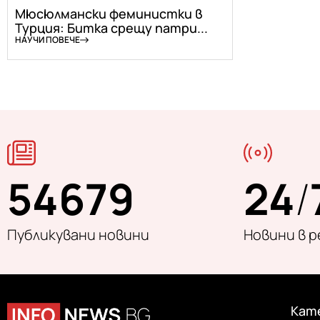
Мюсюлмански феминистки в
Турция: Битка срещу патри...
НАУЧИ ПОВЕЧЕ
54679
24
/
Публикувани новини
Новини в 
Кат