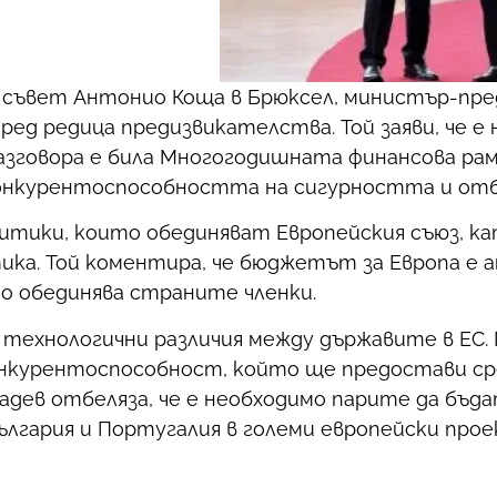
я съвет Антонио Коща в Брюксел, министър-пр
пред редица предизвикателства. Той заяви, че е
зговора е била Многогодишната финансова рам
в конкурентоспособността на сигурността и от
итики, които обединяват Европейския съюз, к
ка. Той коментира, че бюджетът за Европа е а
то обединява страните членки.
технологични различия между държавите в ЕС. 
конкурентоспособност, който ще предостави ср
адев отбеляза, че е необходимо парите да бъд
ългария и Португалия в големи европейски прое