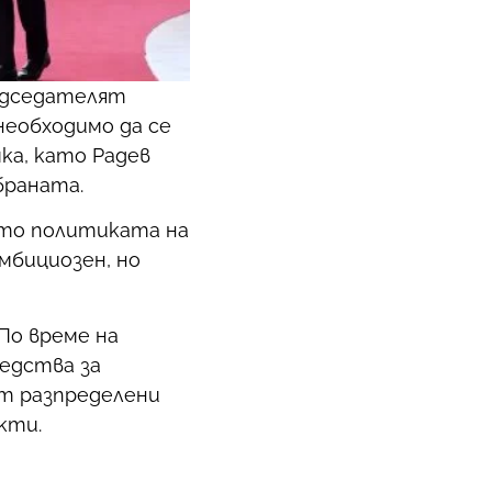
едседателят
 необходимо да се
ка, като Радев
браната.
ато политиката на
мбициозен, но
По време на
едства за
ат разпределени
кти.