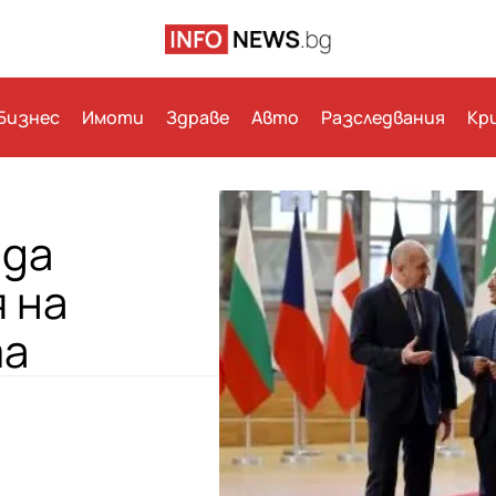
Бизнес
Имоти
Здраве
Авто
Разследвания
Кр
 да
 на
та