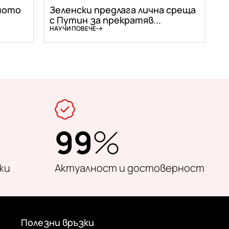
мото
Зеленски предлага лична среща
с Путин за прекратяв...
НАУЧИ ПОВЕЧЕ
99
%
жи
Актуалност и достоверност
Полезни връзки