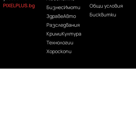
PIXELPLUS.bg
Общи условия
Бизнес
Имоти
Бисквитки
Здраве
Авто
Разследвания
Крими
Култура
Технологии
Хороскопи