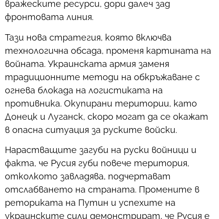
вражеските ресурси, дори далеч зад
фронтовата линия.
Тази нова стратегия, която включва
технологична обсада, променя картината на
войната. Украинската армия заменя
традиционните методи на обкръжаване с
огнева блокада на логистиката на
противника. Окупирани територии, като
Донецк и Луганск, скоро могат да се окажат
в опасна ситуация за руските войски.
Нарастващите загуби на руски войници и
факта, че Русия губи повече територия,
отколкото завладява, подчертават
отслабването на страната. Промените в
реториката на Путин и успехите на
украинските сили демонстрират, че Русия е