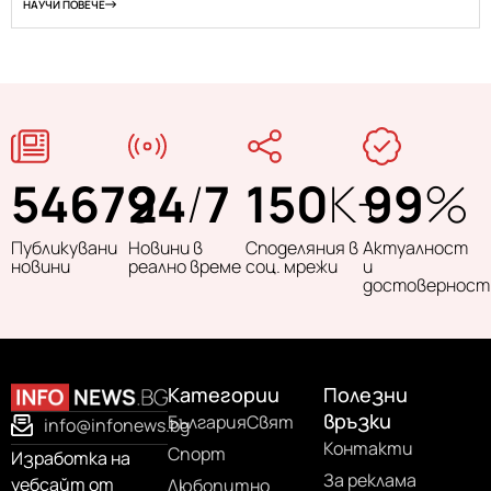
НАУЧИ ПОВЕЧЕ
54679
24
/
7
150
K+
99
%
Публикувани
Новини в
Споделяния в
Актуалност
новини
реално време
соц. мрежи
и
достоверност
Категории
Полезни
връзки
България
Свят
info@infonews.bg
Контакти
Спорт
Изработка на
За реклама
уебсайт от
Любопитно