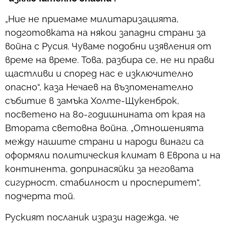
„Ние не приемаме милитаризацията,
подготовката на някои западни страни за
война с Русия. Чуваме подобни изявления от
време на време. Това, разбира се, не ни прави
щастливи и според нас е изключително
опасно“, каза Нечаев на възпоменателно
събитие в замъка Холте-Щукенброк,
посветено на 80-годишнината от края на
Втората световна война. „Отношенията
между нашите страни и народи винаги са
оформяли политическия климат в Европа и на
континента, допринасяйки за неговата
сигурност, стабилност и просперитет“,
подчерта той.
Руският посланик изрази надежда, че