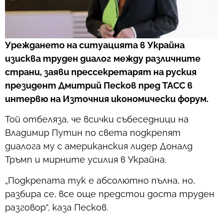
Уреждането на ситуацията в Украйна
изисква труден диалог между различните
страни, заяви прессекретарят на руския
президент Дмитрий Песков пред ТАСС в
интервю на Източния икономически форум.
Той отбеляза, че всички събеседници на
Владимир Путин по света подкрепят
диалога му с американския лидер Доналд
Тръмп и мирните усилия в Украйна.
„Подкрепата тук е абсолютно пълна, но,
разбира се, все още предстои доста труден
разговор“, каза Песков.