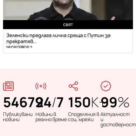
СВЯТ
Зеленски предлага лична среща с Путин за
прекратяв...
НАУЧИ ПОВЕЧЕ
54679
24
/
7
150
K+
99
%
Публикувани
Новини в
Споделяния в
Актуалност
новини
реално време
соц. мрежи
и
достоверност