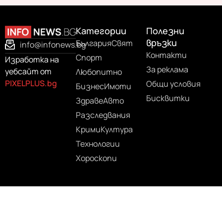
Категории
Полезни
връзки
България
Свят
info@infonews.bg
Контакти
Спорт
Изработка на
За реклама
уебсайт от
Любопитно
PIXELPLUS.bg
Общи условия
Бизнес
Имоти
Бисквитки
Здраве
Авто
Разследвания
Крими
Култура
Технологии
Хороскопи