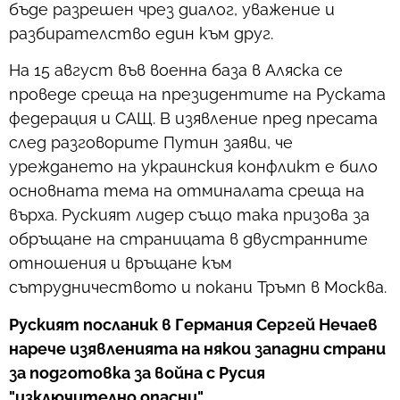
бъде разрешен чрез диалог, уважение и
разбирателство един към друг.
На 15 август във военна база в Аляска се
проведе среща на президентите на Руската
федерация и САЩ. В изявление пред пресата
след разговорите Путин заяви, че
уреждането на украинския конфликт е било
основната тема на отминалата среща на
върха. Руският лидер също така призова за
обръщане на страницата в двустранните
отношения и връщане към
сътрудничеството и покани Тръмп в Москва.
Руският посланик в Германия Сергей Нечаев
нарече изявленията на някои западни страни
за подготовка за война с Русия
"изключително опасни".