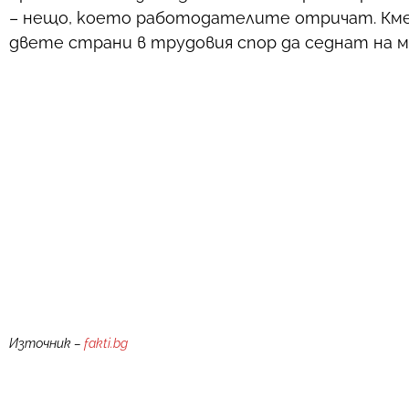
– нещо, което работодателите отричат. Кмет
двете страни в трудовия спор да седнат на м
Източник –
fakti.bg