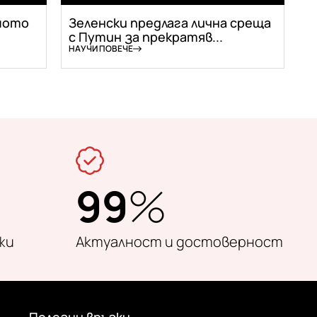
мото
Зеленски предлага лична среща
с Путин за прекратяв...
НАУЧИ ПОВЕЧЕ
99
%
жи
Актуалност и достоверност
Полезни връзки