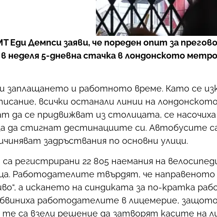
 Еди Демпси заяви, че пореден опит за прегово
в неделя 5-дневна стачка в лондонското метро
ди заплащането и работното време. Като се и
зписание, всички останали линии на лондонскот
ат да се придвижват из столицата, се насочиха
 за да стигнат дестинациите си. Автобусите с
ичиняват задръствания по основни улици.
са регистрирани 22 805 наемания на велосипеди
ца. Работодателите твърдят, че направеното
иво“, а искането на синдиката за по-кратка ра
 обвиниха работодателите в лицемерие, защото
 те са взели решение да затворят касите на л