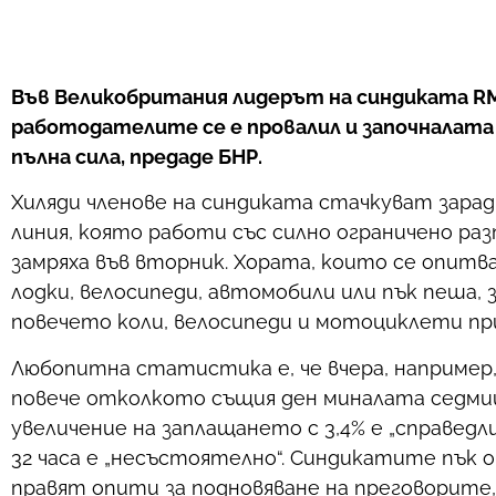
Във Великобритания лидерът на синдиката RMT
работодателите се е провалил и започналата 
пълна сила, предаде БНР.
Хиляди членове на синдиката стачкуват зара
линия, която работи със силно ограничено ра
замряха във вторник. Хората, които се опитв
лодки, велосипеди, автомобили или пък пеша,
повечето коли, велосипеди и мотоциклети пр
Любопитна статистика е, че вчера, например, 
повече отколкото същия ден миналата седми
увеличение на заплащането с 3,4% е „справедл
32 часа е „несъстоятелно“. Синдикатите пък
правят опити за подновяване на преговорите,