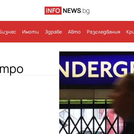
Бизнес
Имоти
Здраве
Авто
Разследвания
Кр
етро