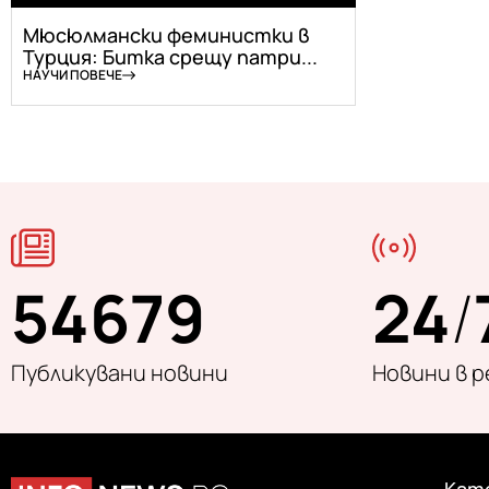
Мюсюлмански феминистки в
Турция: Битка срещу патри...
НАУЧИ ПОВЕЧЕ
54679
24
/
Публикувани новини
Новини в 
Кат