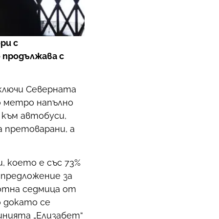
ри с
 продължава с
зключи Северната
о метро напълно
 към автобуси,
а претоварани, а
, което е със 73%
 предложение за
ботна седмица от
 докато се
инията „Елизабет“