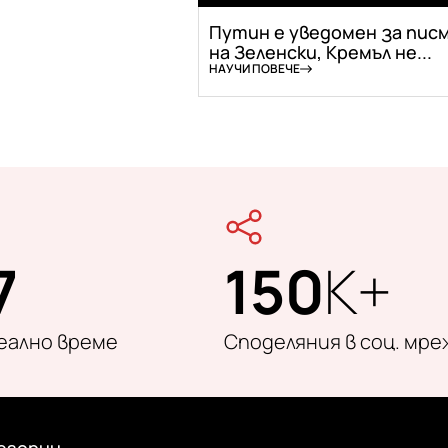
Путин е уведомен за пис
на Зеленски, Кремъл не...
НАУЧИ ПОВЕЧЕ
7
150
K+
реално време
Споделяния в соц. мре
егории