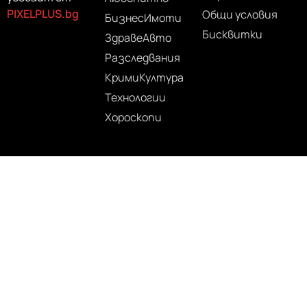
PIXELPLUS.bg
Общи условия
Бизнес
Имоти
Бисквитки
Здраве
Авто
Разследвания
Крими
Култура
Технологии
Хороскопи