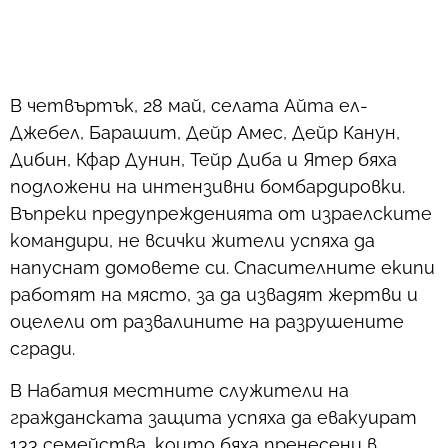
В четвъртък, 28 май, селата Айта ел-
Джебел, Барашит, Дейр Амес, Дейр Канун,
Дибин, Кфар Дунин, Тейр Диба и Ятер бяха
подложени на интензивни бомбардировки.
Въпреки предупрежденията от израелските
командири, не всички жители успяха да
напуснат домовете си. Спасителните екипи
работят на място, за да извадят жертви и
оцелели от развалините на разрушените
сгради.
В Набатия местните служители на
гражданската защита успяха да евакуират
133 семейства, които бяха пренесени в