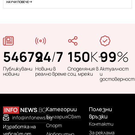
НАУЧИ ПОВЕЧЕ
54679
24
/
7
150
K+
99
%
Публикувани
Новини в
Споделяния в
Актуалност
новини
реално време
соц. мрежи
и
достоверност
Категории
Полезни
връзки
България
Свят
info@infonews.bg
Контакти
Спорт
Изработка на
За реклама
уебсайт от
Любопитно