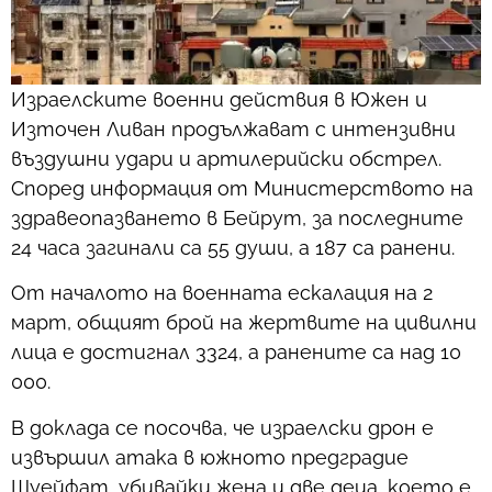
Израелските военни действия в Южен и
Източен Ливан продължават с интензивни
въздушни удари и артилерийски обстрел.
Според информация от Министерството на
здравеопазването в Бейрут, за последните
24 часа загинали са 55 души, а 187 са ранени.
От началото на военната ескалация на 2
март, общият брой на жертвите на цивилни
лица е достигнал 3324, а ранените са над 10
000.
В доклада се посочва, че израелски дрон е
извършил атака в южното предградие
Шуейфат, убивайки жена и две деца, което е