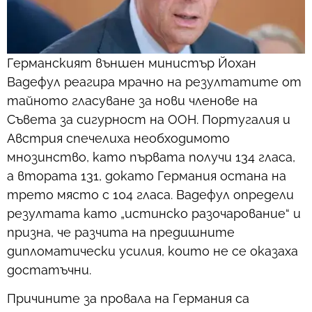
Германският външен министър Йохан
Вадефул реагира мрачно на резултатите от
тайното гласуване за нови членове на
Съвета за сигурност на ООН. Португалия и
Австрия спечелиха необходимото
мнозинство, като първата получи 134 гласа,
а втората 131, докато Германия остана на
трето място с 104 гласа. Вадефул определи
резултата като „истинско разочарование“ и
призна, че разчита на предишните
дипломатически усилия, които не се оказаха
достатъчни.
Причините за провала на Германия са