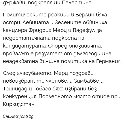
държави, подкрепящи Палестина.
Политическите реакции в Берлин бяха
остри. Левицата и Зелените обвиниха
канцлера Фридрих Мерц и Вадефул за
недостатъчната подкрепа на
кандидатурата. Според опозицията,
провалът е резултат от дългогодишна
неадекватна външна политика на Германия.
След гласуването, Мерц поздрави
новоизбраните членове, а Зимбабве и
Тринидад и Тобаго бяха избрани без
конкуренция. Последното място отиде при
Киргизстан.
Снимка: fakti.bg