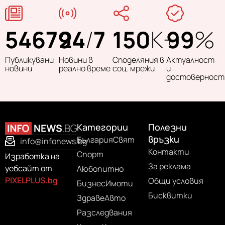
54679
24
/
7
150
K+
99
%
Публикувани
Новини в
Споделяния в
Актуалност
новини
реално време
соц. мрежи
и
достоверност
Категории
Полезни
връзки
България
Свят
info@infonews.bg
Контакти
Спорт
Изработка на
За реклама
уебсайт от
Любопитно
PIXELPLUS.bg
Общи условия
Бизнес
Имоти
Бисквитки
Здраве
Авто
Разследвания