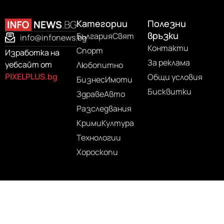
Категории
Полезни
връзки
България
Свят
info@infonews.bg
Контакти
Спорт
Изработка на
За реклама
уебсайт от
Любопитно
PIXELPLUS.bg
Общи условия
Бизнес
Имоти
Бисквитки
Здраве
Авто
Разследвания
Крими
Култура
Технологии
Хороскопи