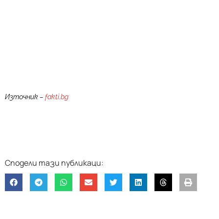
Източник –
fakti.bg