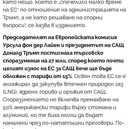
като нещо, което е „спечелило малко време
на ЕС“ по отношение на администрацията на
Тръмп, а не като решаване на спорни
въпроси“, се казва в изданието.
Председателят на Европейската комисия
Урсула фон дер Лайен и президентът на САЩ
Доналд Тръмп постигнаха търговско
споразумение на 27 юли, според което почти
целият износ на ЕС за САЩ вече ще бъде
обложен с тарифи от 15%
. Освен това ЕС се е
ангажирал да закупува втечнен природен газ
(LNG), ядрено гориво и оръжия от САЩ.
Споразумението не включва премахване на
50% американски тарифи върху стомана и
алуминий, но те биха могли да бъдат
намалени чрез по-нататъшни преговори. По-