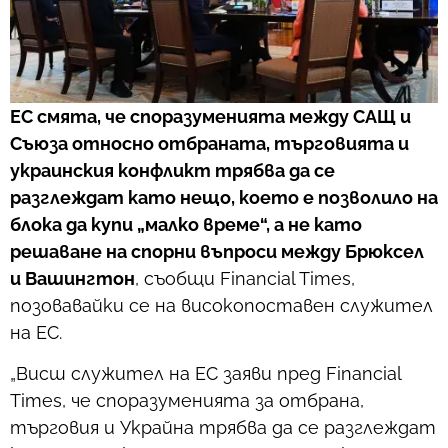
ЕС смята, че споразуменията между САЩ и
Съюза относно отбраната, търговията и
украинския конфликт трябва да се
разглеждат като нещо, което е позволило на
блока да купи „малко време“, а не като
решаване на спорни въпроси между Брюксел
и Вашингтон
, съобщи Financial Times,
позовавайки се на високопоставен служител
на ЕС.
„Висш служител на ЕС заяви пред Financial
Times, че споразуменията за отбрана,
търговия и Украйна трябва да се разглеждат