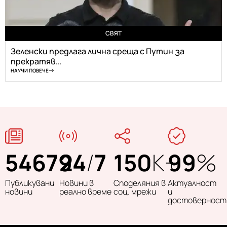
СВЯТ
Зеленски предлага лична среща с Путин за
прекратяв...
НАУЧИ ПОВЕЧЕ
54679
24
/
7
150
K+
99
%
Публикувани
Новини в
Споделяния в
Актуалност
новини
реално време
соц. мрежи
и
достоверност