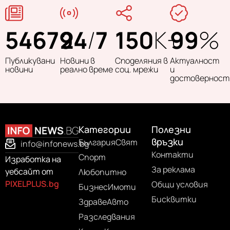
54679
24
/
7
150
K+
99
%
Публикувани
Новини в
Споделяния в
Актуалност
новини
реално време
соц. мрежи
и
достоверност
Категории
Полезни
връзки
България
Свят
info@infonews.bg
Контакти
Спорт
Изработка на
За реклама
уебсайт от
Любопитно
PIXELPLUS.bg
Общи условия
Бизнес
Имоти
Бисквитки
Здраве
Авто
Разследвания