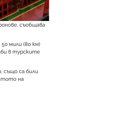
ронове, съобщава
50 мили (80 км)
аби в турските
, също са били
ястото на