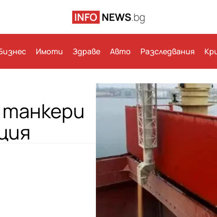
Бизнес
Имоти
Здраве
Авто
Разследвания
Кр
 танкери
рция