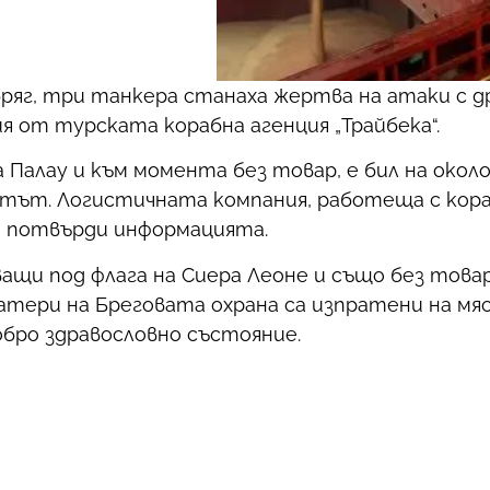
бряг, три танкера станаха жертва на атаки с д
я от турската корабна агенция „Трайбека“.
Палау и към момента без товар, е бил на около 
нтът. Логистичната компания, работеща с кор
, потвърди информацията.
ващи под флага на Сиера Леоне и също без товар
катери на Бреговата охрана са изпратени на м
бро здравословно състояние.