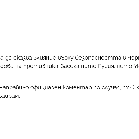
 да оказва влияние върху безопасността в Чер
ве на противника. Засега нито Русия, нито Ук
аправило официален коментар по случая, тъй 
Байрам.