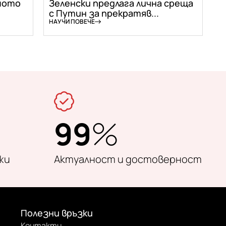
мото
Зеленски предлага лична среща
с Путин за прекратяв...
НАУЧИ ПОВЕЧЕ
99
%
жи
Актуалност и достоверност
Полезни връзки
Контакти