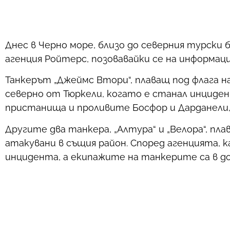
Днес в Черно море, близо до северния турски 
агенция Ройтерс, позовавайки се на информаци
Танкерът „Джеймс Втори“, плаващ под флага на 
северно от Тюркели, когато е станал инциде
пристанища и проливите Босфор и Дарданели
Другите два танкера, „Алтура“ и „Велора“, пла
атакувани в същия район. Според агенцията, 
инцидента, а екипажите на танкерите са в до