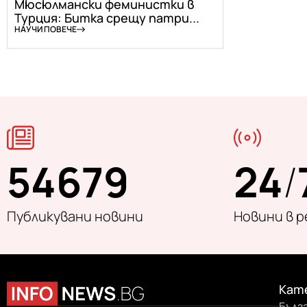
Мюсюлмански феминистки в
Турция: Битка срещу патри...
НАУЧИ ПОВЕЧЕ
54679
24
/
Публикувани новини
Новини в 
Кат
Бълг