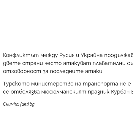
Конфликтът между Русия и Украйна продължава
двете страни често атакуват плавателни съдо
отговорност за последните атаки.
Турското министерство на транспорта не е н
се отбелязва мюсюлманският празник Курбан 
Снимка: fakti.bg