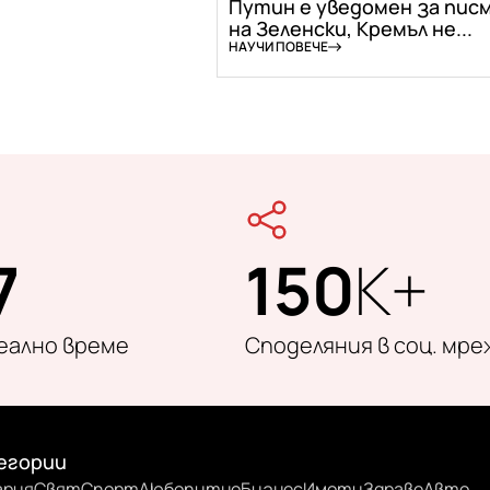
Путин е уведомен за пис
на Зеленски, Кремъл не...
НАУЧИ ПОВЕЧЕ
7
150
K+
реално време
Споделяния в соц. мре
егории
ария
Свят
Спорт
Любопитно
Бизнес
Имоти
Здраве
Авто