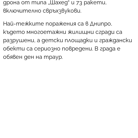
дрона от типа „Шахед“ и 73 ракети,
включително свръхзвукови.
Най-тежките поражения са в Днипро,
където многоетажни жилищни сгради са
разрушени, а детски площадки и граждански
обекти са сериозно повредени. В града е
обявен ден на траур.