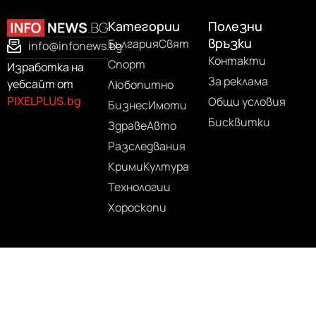
Категории
Полезни
връзки
България
Свят
info@infonews.bg
Контакти
Спорт
Изработка на
За реклама
уебсайт от
Любопитно
PIXELPLUS.bg
Общи условия
Бизнес
Имоти
Бисквитки
Здраве
Авто
Разследвания
Крими
Култура
Технологии
Хороскопи