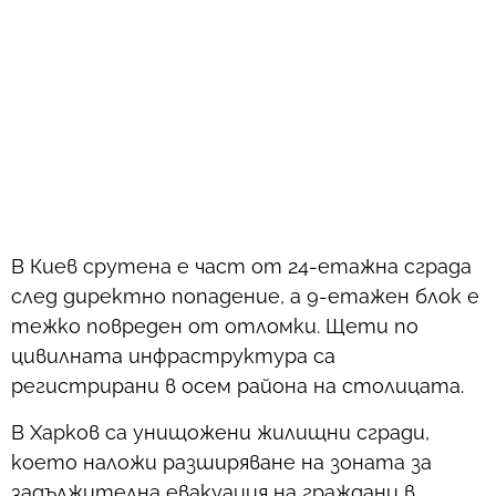
В Киев срутена е част от 24-етажна сграда
след директно попадение, а 9-етажен блок е
тежко повреден от отломки. Щети по
цивилната инфраструктура са
регистрирани в осем района на столицата.
В Харков са унищожени жилищни сгради,
което наложи разширяване на зоната за
задължителна евакуация на граждани в