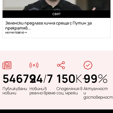
СВЯТ
Зеленски предлага лична среща с Путин за
прекратяв...
НАУЧИ ПОВЕЧЕ
54679
24
/
7
150
K+
99
%
Публикувани
Новини в
Споделяния в
Актуалност
новини
реално време
соц. мрежи
и
достоверност