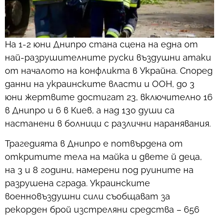
На 1-2 юни Днипро стана сцена на една от
най-разрушителните руски въздушни атаки
от началото на конфликта в Украйна. Според
данни на украинските власти и ООН, до 3
юни жертвите достигат 23, включително 16
в Днипро и 6 в Киев, а над 130 души са
настанени в болници с различни наранявания.
Трагедията в Днипро е потвърдена от
откритите тела на майка и двете й деца,
на 3 и 8 години, намерени под руините на
разрушена сграда. Украинските
военновъздушни сили съобщават за
рекорден брой изстреляни средства – 656