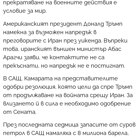
прекратяване на военните действия е
условие за мир.
Американският президент Доналд Тръмп
намекна за възможен напредък в
преговорите с Иран през уикенда. Въпреки
това, иранският външен министър Абас
Арагчи заяви, че контактите не са
прекъснати, но напредък не е постигнат.
В САЩ, Камарата на представителите
одобри резолюция, която цели да спре Тръмп
от продължаване на войната срещу Иран. За
влизането й в сила е необходимо одобрение
от Сената.
През последната седмица запасите от суров
петрол в САЩ намаляха с 8 милиона барела,