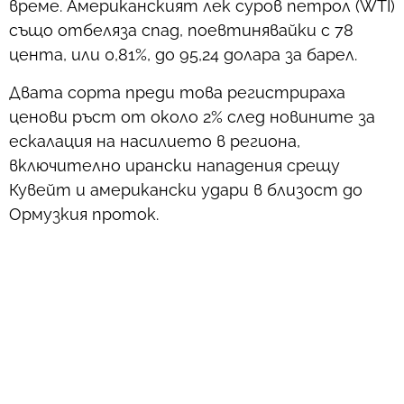
време. Американският лек суров петрол (WTI)
също отбеляза спад, поевтинявайки с 78
цента, или 0,81%, до 95,24 долара за барел.
Двата сорта преди това регистрираха
ценови ръст от около 2% след новините за
ескалация на насилието в региона,
включително ирански нападения срещу
Кувейт и американски удари в близост до
Ормузкия проток.