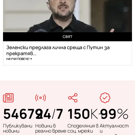
СВЯТ
Зеленски предлага лична среща с Путин за
прекратяв...
НАУЧИ ПОВЕЧЕ
54679
24
/
7
150
K+
99
%
Публикувани
Новини в
Споделяния в
Актуалност
новини
реално време
соц. мрежи
и