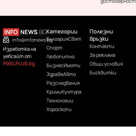
достоверност
Категории
Полезни
връзки
България
Свят
info@infonews.bg
Контакти
Спорт
Изработка на
За реклама
уебсайт от
Любопитно
PIXELPLUS.bg
Общи условия
Бизнес
Имоти
Бисквитки
Здраве
Авто
Разследвания
Крими
Култура
Технологии
Хороскопи