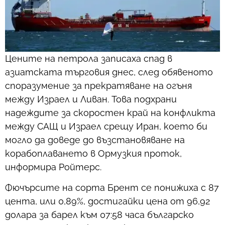
Цените на петрола записаха спад в
азиатската търговия днес, след обявеното
споразумение за прекратяване на огъня
между Израел и Ливан. Това подхрани
надеждите за скоростен край на конфликта
между САЩ и Израел срещу Иран, което би
могло да доведе до възстановяване на
корабоплаването в Ормузкия проток,
информира Ройтерс.
Фючърсите на сорта Брент се понижиха с 87
цента, или 0,89%, достигайки цена от 96,92
долара за барел към 07:58 часа българско