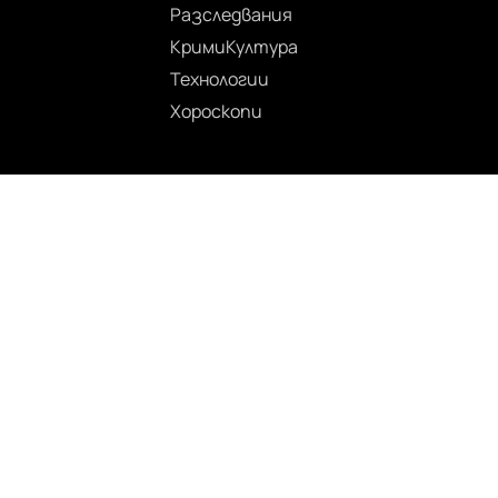
Разследвания
Крими
Култура
Технологии
Хороскопи