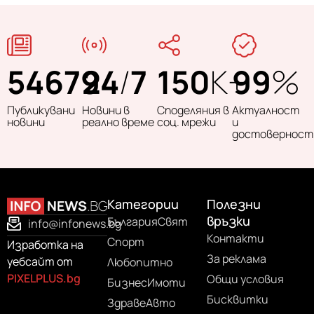
54679
24
/
7
150
K+
99
%
Публикувани
Новини в
Споделяния в
Актуалност
новини
реално време
соц. мрежи
и
достоверност
Категории
Полезни
връзки
България
Свят
info@infonews.bg
Контакти
Спорт
Изработка на
За реклама
уебсайт от
Любопитно
PIXELPLUS.bg
Общи условия
Бизнес
Имоти
Бисквитки
Здраве
Авто