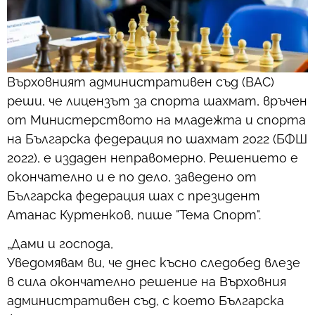
Върховният административен съд (ВАС)
реши, че лицензът за спорта шахмат, връчен
от Министерството на младежта и спорта
на Българска федерация по шахмат 2022 (БФШ
2022), е издаден неправомерно. Решението е
окончателно и е по дело, заведено от
Българска федерация шах с президент
Атанас Куртенков, пише "Тема Спорт".
„Дами и господа,
Уведомявам ви, че днес късно следобед влезе
в сила окончателно решение на Върховния
административен съд, с което Българска