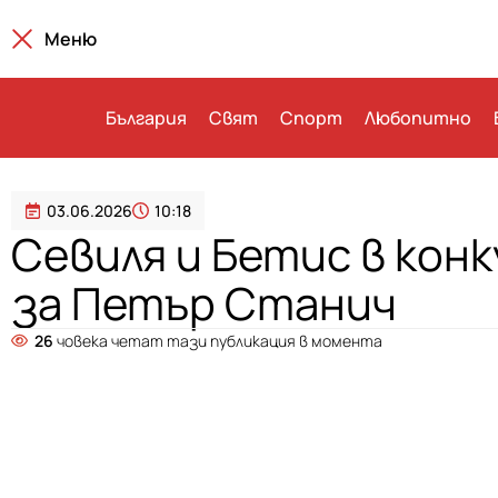
Меню
България
Свят
Спорт
Любопитно
03.06.2026
10:18
Севиля и Бетис в кон
за Петър Станич
26
човека четат тази публикация в момента