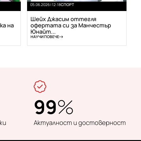
05.06.2026 | 12:18
СПОРТ
Шейх Джасим оттегля
ка на
офертата си за Манчестър
Юнайт...
НАУЧИ ПОВЕЧЕ
99
%
жи
Актуалност и достоверност