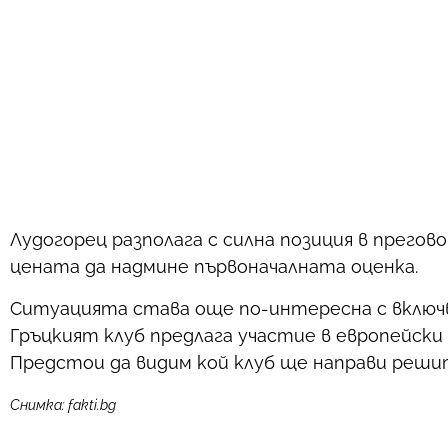
Лудогорец разполага с силна позиция в прегов
цената да надмине първоначалната оценка.
Ситуацията става още по-интересна с включв
Гръцкият клуб предлага участие в европейски
Предстои да видим кой клуб ще направи реши
Снимка: fakti.bg