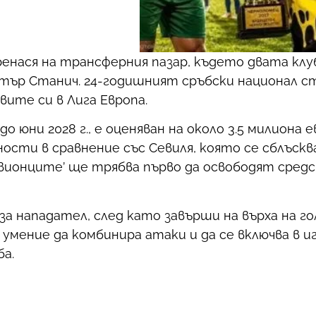
енася на трансферния пазар, където двата клу
тър Станич. 24-годишният сръбски национал ст
вите си в Лига Европа.
 юни 2028 г., е оценяван на около 3.5 милиона е
сти в сравнение със Севиля, която се сблъсква
ервионците’ ще трябва първо да освободят сред
за нападател, след като завърши на върха на 
 умение да комбинира атаки и да се включва в 
ба.