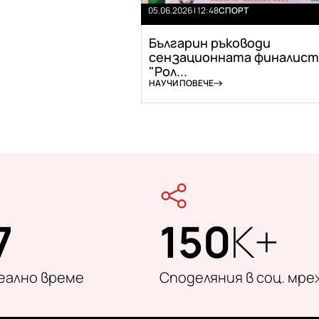
05.06.2026 | 12:48
СПОРТ
Българин ръководи
сензационната финалист
"Рол...
НАУЧИ ПОВЕЧЕ
7
150
K+
реално време
Споделяния в соц. мре