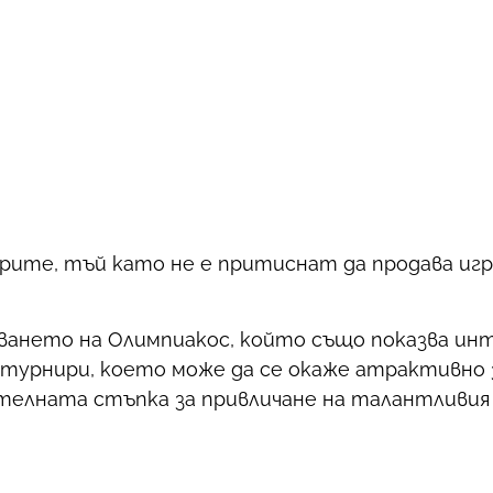
орите, тъй като не е притиснат да продава игра
ането на Олимпиакос, който също показва инт
 турнири, което може да се окаже атрактивно з
телната стъпка за привличане на талантливия