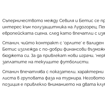
Съперничеството между Севиля и Бетис се пр
интерес към полузащитника на Лудогорец, Пе
европейската сцена, след като впечатли с изя
Станич, чийто контракт с ‘орлите’ е валиден до
Бетис изглежда с по-добри финансови възможно
бюджета си. За да привлекат нови играчи, ‘н
заплатите на текущите футболисти.
Станич впечатлява с показатели, характерни 
листа в груповата фаза на турнира. Неговото
позиция е привлекло вниманието на двата клу