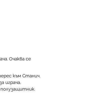
ча. Очаква се
ерес към Станич.
а играча.
 полузащитник.