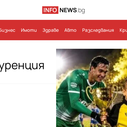
Бизнес
Имоти
Здраве
Авто
Разследвания
Кр
куренция