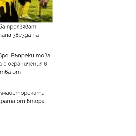
ба проявяват
ана звезда на
вро. Въпреки това,
 с ограничения в
ства от
голмайсторската
играта от втора