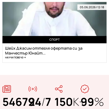
05.06.2026 | 12:18
СПОРТ
Шейх Джасим оттегля офертата си за
Манчестър Юнайт...
НАУЧИ ПОВЕЧЕ
54679
24
/
7
150
K+
99
%