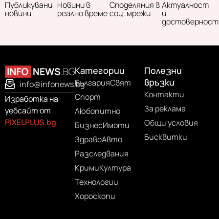
Публикувани
Новини в
Споделяния в
Актуалност
новини
реално време
соц. мрежи
и
достоверност
Категории
Полезни
връзки
България
Свят
info@infonews.bg
Контакти
Спорт
Изработка на
За реклама
уебсайт от
Любопитно
PIXELPLUS.bg
Общи условия
Бизнес
Имоти
Бисквитки
Здраве
Авто
Разследвания
Крими
Култура
Технологии
Хороскопи