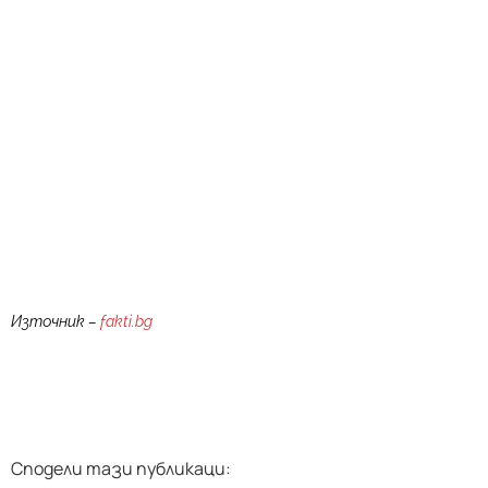
Източник –
fakti.bg