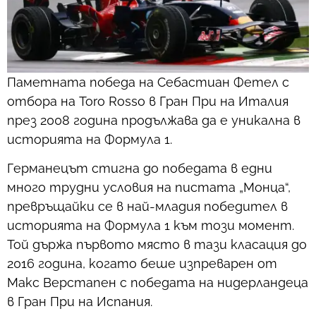
Паметната победа на Себастиан Фетел с
отбора на Toro Rosso в Гран При на Италия
през 2008 година продължава да е уникална в
историята на Формула 1.
Германецът стигна до победата в едни
много трудни условия на пистата „Монца“,
превръщайки се в най-младия победител в
историята на Формула 1 към този момент.
Той държа първото място в тази класация до
2016 година, когато беше изпреварен от
Макс Верстапен с победата на нидерландеца
в Гран При на Испания.