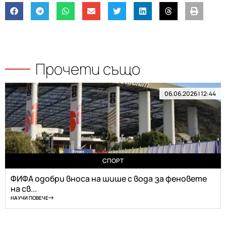
Прочети също
06.06.2026 | 12:44
СПОРТ
ФИФА одобри вноса на шише с вода за феновете
на св...
НАУЧИ ПОВЕЧЕ