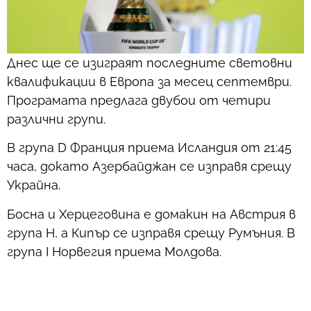
Днес ще се изиграят последните световни
квалификации в Европа за месец септември.
Програмата предлага двубои от четири
различни групи.
В група D Франция приема Исландия от 21:45
часа, докато Азербайджан се изправя срещу
Украйна.
Босна и Херцеговина е домакин на Австрия в
група Н, а Кипър се изправя срещу Румъния. В
група I Норвегия приема Молдова.