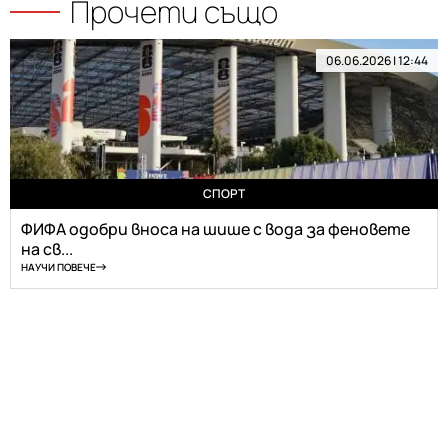
Прочети също
06.06.2026 | 12:44
СПОРТ
ФИФА одобри вноса на шише с вода за феновете
на св...
НАУЧИ ПОВЕЧЕ