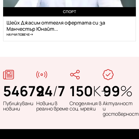
СПОРТ
Шейх Джасим оттегля офертата си за
Манчестър Юнайт...
НАУЧИ ПОВЕЧЕ
54679
24
/
7
150
K+
99
%
Публикувани
Новини в
Споделяния в
Актуалност
новини
реално време
соц. мрежи
и
достоверност