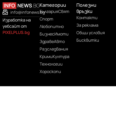
Категории
Полезни
връзки
България
Свят
info@infonews.bg
Контакти
Спорт
Изработка на
За реклама
уебсайт от
Любопитно
PIXELPLUS.bg
Общи условия
Бизнес
Имоти
Бисквитки
Здраве
Авто
Разследвания
Крими
Култура
Технологии
Хороскопи