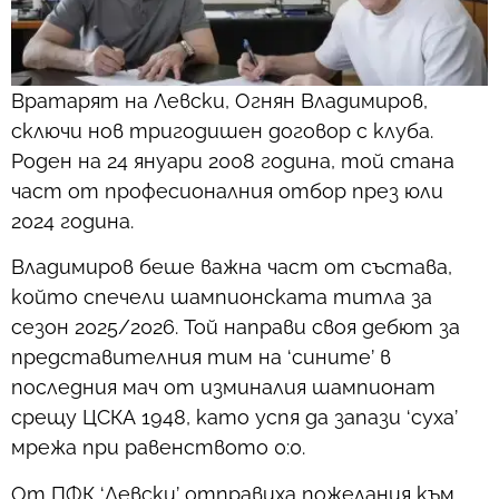
Вратарят на Левски, Огнян Владимиров,
сключи нов тригодишен договор с клуба.
Роден на 24 януари 2008 година, той стана
част от професионалния отбор през юли
2024 година.
Владимиров беше важна част от състава,
който спечели шампионската титла за
сезон 2025/2026. Той направи своя дебют за
представителния тим на ‘сините’ в
последния мач от изминалия шампионат
срещу ЦСКА 1948, като успя да запази ‘суха’
мрежа при равенството 0:0.
От ПФК ‘Левски’ отправиха пожелания към