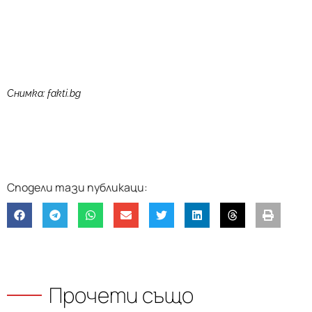
Снимка: fakti.bg
Прочети също