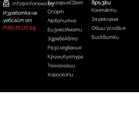
връзки
България
Свят
info@infonews.bg
Контакти
Спорт
Изработка на
За реклама
уебсайт от
Любопитно
PIXELPLUS.bg
Общи условия
Бизнес
Имоти
Бисквитки
Здраве
Авто
Разследвания
Крими
Култура
Технологии
Хороскопи