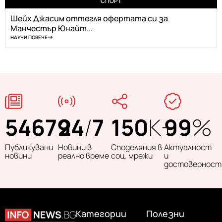
СПОРТ
Шейх Джасим оттегля офертата си за
Манчестър Юнайт...
НАУЧИ ПОВЕЧЕ
54679
24
/
7
150
K+
99
%
Публикувани
Новини в
Споделяния в
Актуалност
новини
реално време
соц. мрежи
и
достоверност
Категории
Полезни