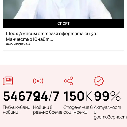
СПОРТ
Шейх Джасим оттегля офертата си за
Манчестър Юнайт...
НАУЧИ ПОВЕЧЕ
54679
24
/
7
150
K+
99
%
Публикувани
Новини в
Споделяния в
Актуалност
новини
реално време
соц. мрежи
и
достоверност