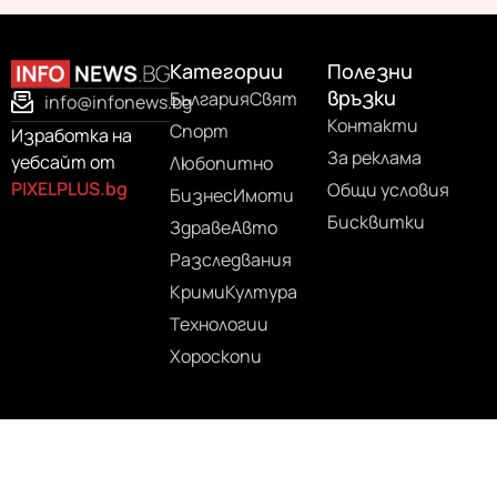
Категории
Полезни
връзки
България
Свят
info@infonews.bg
Контакти
Спорт
Изработка на
За реклама
уебсайт от
Любопитно
PIXELPLUS.bg
Общи условия
Бизнес
Имоти
Бисквитки
Здраве
Авто
Разследвания
Крими
Култура
Технологии
Хороскопи