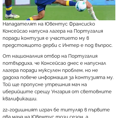
Нападателят на Ювентус Франсиско
Консейсао напусна лагера на Португалия
поради контузия е участието му в
предстоящото дерби с Интер е под въпрос.
От националния отбор на Португалия
потвърдиха, че Консейсао днес е напуснал
лагера поради муксулен проблем, но не
дадоха повече информация за контузията му.
Той ще пропусне утрешния мач на
иберийците срещу Унгария от световните
квалификации.
22-годишният играч бе титуляр в първите
два мача на Ювентус този сезон, а