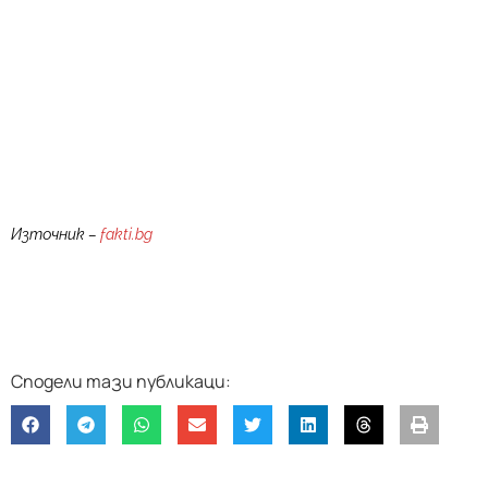
Източник –
fakti.bg