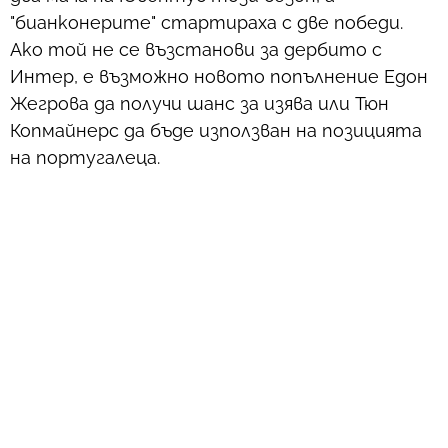
"бианконерите" стартираха с две победи.
Ако той не се възстанови за дербито с
Интер, е възможно новото попълнение Едон
Жегрова да получи шанс за изява или Тюн
Копмайнерс да бъде използван на позицията
на португалеца.