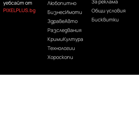
За реклама
уебсайт от
Любопитно
PIXELPLUS.bg
Общи условия
Бизнес
Имоти
Бисквитки
Здраве
Авто
Разследвания
Крими
Култура
Технологии
Хороскопи