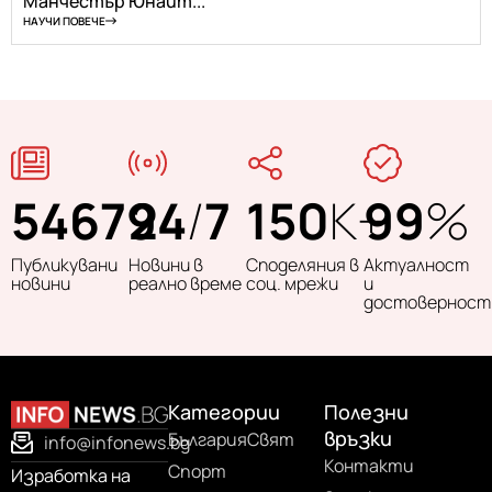
Манчестър Юнайт...
НАУЧИ ПОВЕЧЕ
54679
24
/
7
150
K+
99
%
Публикувани
Новини в
Споделяния в
Актуалност
новини
реално време
соц. мрежи
и
достоверност
Категории
Полезни
връзки
България
Свят
info@infonews.bg
Контакти
Спорт
Изработка на