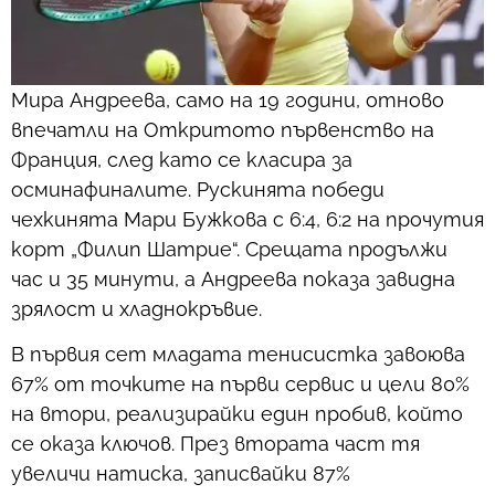
Мира Андреева, само на 19 години, отново
впечатли на Откритото първенство на
Франция, след като се класира за
осминафиналите. Рускинята победи
чехкинята Мари Бужкова с 6:4, 6:2 на прочутия
корт „Филип Шатрие“. Срещата продължи
час и 35 минути, а Андреева показа завидна
зрялост и хладнокръвие.
В първия сет младата тенисистка завоюва
67% от точките на първи сервис и цели 80%
на втори, реализирайки един пробив, който
се оказа ключов. През втората част тя
увеличи натиска, записвайки 87%