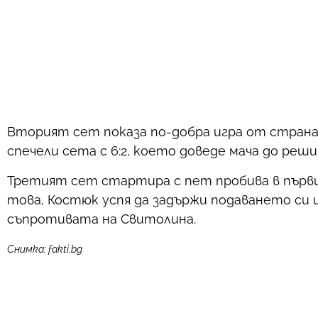
Вторият сет показа по-добра игра от страна н
спечели сета с 6:2, което доведе мача до ре
Третият сет стартира с пет пробива в първи
това, Костюк успя да задържи подаването си и
съпротивата на Свитолина.
Снимка: fakti.bg