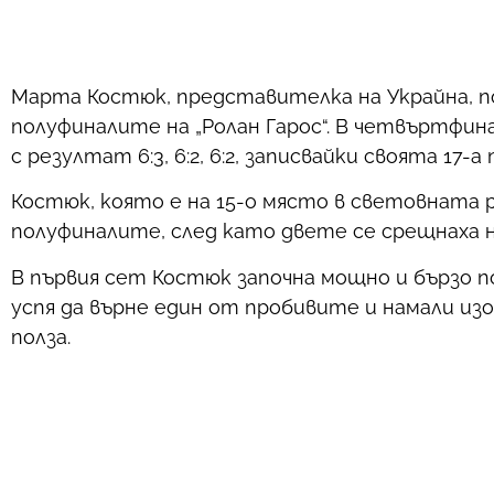
Марта Костюк, представителка на Украйна, п
полуфиналите на „Ролан Гарос“. В четвъртфин
с резултат 6:3, 6:2, 6:2, записвайки своята 17-а
Костюк, която е на 15-о място в световната 
полуфиналите, след като двете се срещнаха н
В първия сет Костюк започна мощно и бързо по
успя да върне един от пробивите и намали из
полза.