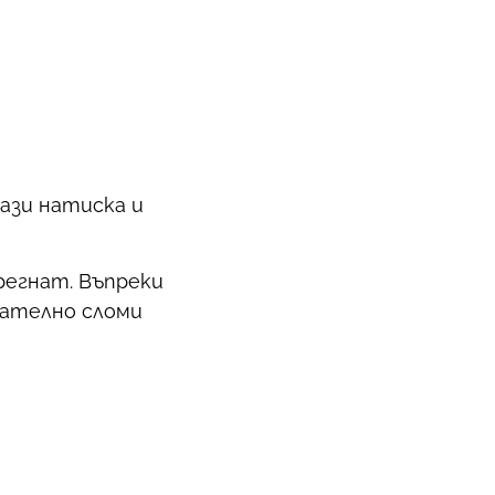
пази натиска и
регнат. Въпреки
нчателно сломи