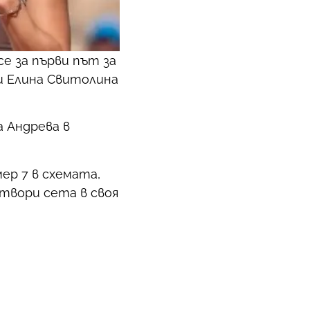
е за първи път за
и Елина Свитолина
а Андрева в
ер 7 в схемата,
атвори сета в своя