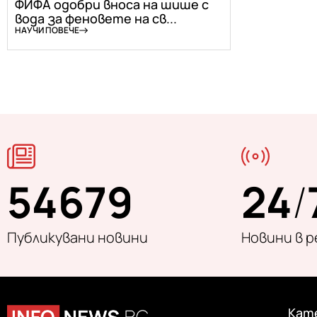
ФИФА одобри вноса на шише с
вода за феновете на св...
НАУЧИ ПОВЕЧЕ
54679
24
/
Публикувани новини
Новини в 
Кат