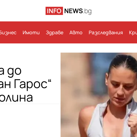
Бизнес
Имоти
Здраве
Авто
Разследвания
Кр
а до
ан Гарос“
олина