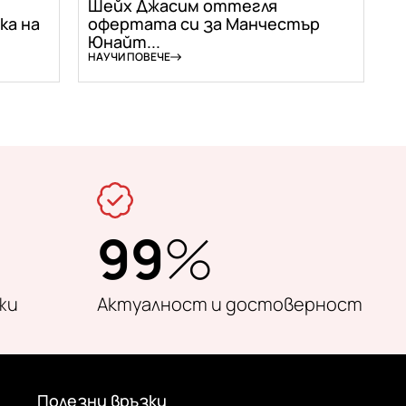
Шейх Джасим оттегля
ка на
офертата си за Манчестър
Юнайт...
НАУЧИ ПОВЕЧЕ
99
%
жи
Актуалност и достоверност
Полезни връзки