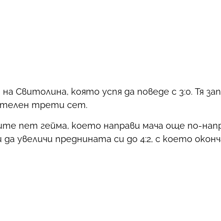
а Свитолина, която успя да поведе с 3:0. Тя за
шителен трети сет.
те пет гейма, което направи мача още по-нап
 да увеличи преднината си до 4:2, с което око