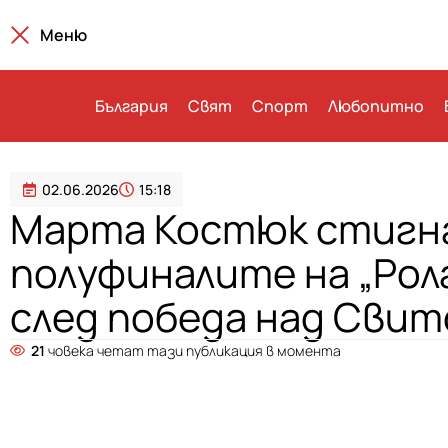
Меню
България
Свят
Спорт
Любопитно
02.06.2026
15:18
Марта Костюк стигн
полуфиналите на „Рол
след победа над Свит
21
човека четат тази публикация в момента