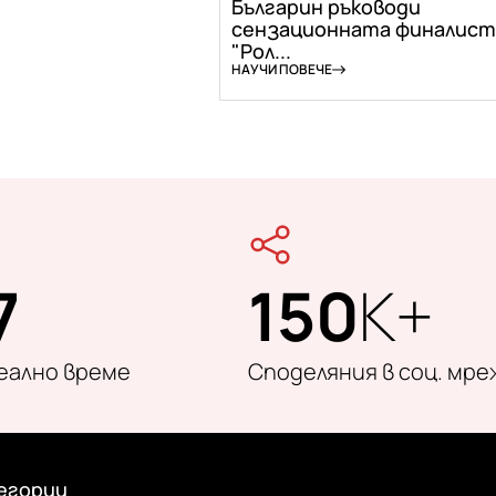
Българин ръководи
сензационната финалист
"Рол...
НАУЧИ ПОВЕЧЕ
7
150
K+
реално време
Споделяния в соц. мре
егории