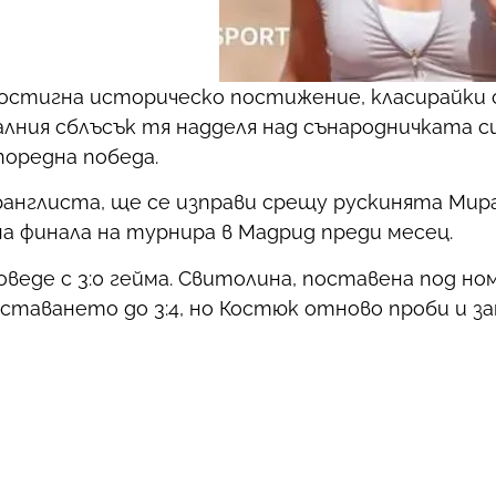
остигна историческо постижение, класирайки с
алния сблъсък тя надделя над сънародничката с
 поредна победа.
ранглиста, ще се изправи срещу рускинята Мир
а финала на турнира в Мадрид преди месец.
веде с 3:0 гейма. Свитолина, поставена под ном
оставането до 3:4, но Костюк отново проби и з