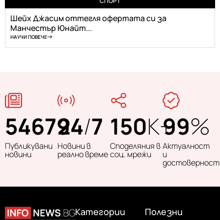
СПОРТ
Шейх Джасим оттегля офертата си за
Манчестър Юнайт...
НАУЧИ ПОВЕЧЕ
54679
24
/
7
150
K+
99
%
Публикувани
Новини в
Споделяния в
Актуалност
новини
реално време
соц. мрежи
и
достоверност
Категории
Полезни