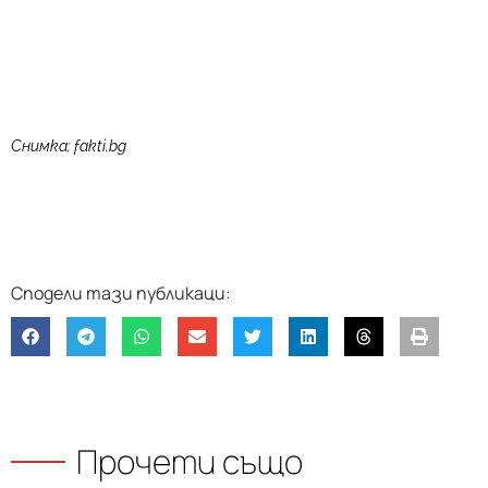
Снимка: fakti.bg
Прочети също