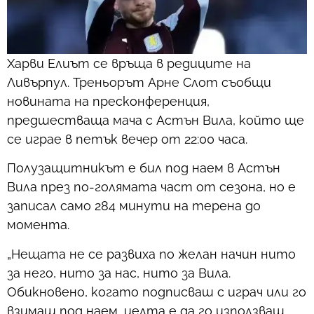
Харви Елиът се връща в редиците на
Ливърпул. Треньорът Арне Слот съобщи
новината на пресконференция,
предшестваща мача с Астън Вила, който ще
се играе в петък вечер от 22:00 часа.
Полузащитникът е бил под наем в Астън
Вила през по-голямата част от сезона, но е
записал само 284 минути на терена до
момента.
„Нещата не се развиха по желан начин нито
за него, нито за нас, нито за Вила.
Обикновено, когато подписваш с играч или го
взимаш под наем, целта е да го използваш