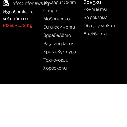
връзки
България
Свят
info@infonews.bg
Контакти
Спорт
Изработка на
За реклама
уебсайт от
Любопитно
PIXELPLUS.bg
Общи условия
Бизнес
Имоти
Бисквитки
Здраве
Авто
Разследвания
Крими
Култура
Технологии
Хороскопи