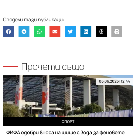
Прочети също
06.06.2026 | 12:44
СПОРТ
ФИФА одобри вноса на шише с вода за феновете