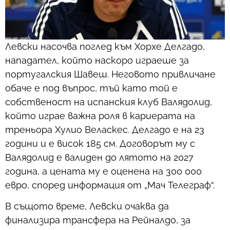
Левски насочва поглед към Хорхе Делгадо,
нападател, който наскоро играеше за
португалския Шавеш. Неговото привличане
обаче е под въпрос, тъй като той е
собственост на испанския клуб Валядолид,
който играе важна роля в кариерата на
треньора Хулио Веласкес. Делгадо е на 23
години и е висок 185 см. Договорът му с
Валядолид е валиден до лятото на 2027
година, а цената му е оценена на 300 000
евро, според информация от „Мач Телеграф“.
В същото време, Левски очаква да
финализира трансфера на Рейналдо, за