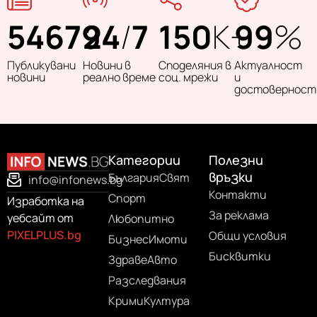
54679
24
/
7
150
K+
99
%
Публикувани
Новини в
Споделяния в
Актуалност
новини
реално време
соц. мрежи
и
достоверност
Категории
Полезни
връзки
България
Свят
info@infonews.bg
Контакти
Спорт
Изработка на
За реклама
уебсайт от
Любопитно
PIXELPLUS.bg
Общи условия
Бизнес
Имоти
Бисквитки
Здраве
Авто
Разследвания
Крими
Култура