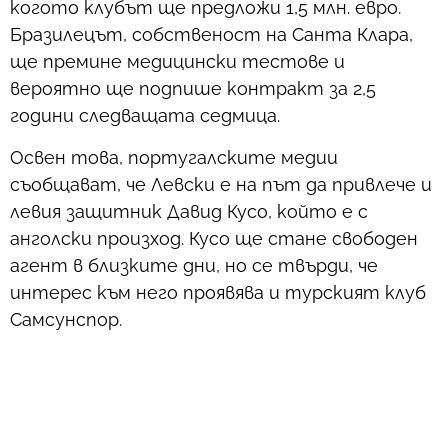
когото клубът ще предложи 1,5 млн. евро.
Бразилецът, собственост на Санта Клара,
ще премине медицински тестове и
вероятно ще подпише контракт за 2,5
години следващата седмица.
Освен това, португалските медии
съобщават, че Левски е на път да привлече и
левия защитник Давид Кусо, който е с
анголски произход. Кусо ще стане свободен
агент в близките дни, но се твърди, че
интерес към него проявява и турският клуб
Самсунспор.