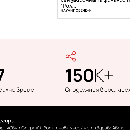
"Рол...
НАУЧИ ПОВЕЧЕ
7
150
K+
реално време
Споделяния в соц. мре
егории
ария
Свят
Спорт
Любопитно
Бизнес
Имоти
Здраве
Авто