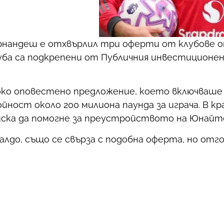
нандеш е отхвърлил три оферти от клубове 
уба са подкрепени от Публичния инвестиционен
око оповестено предложение, което включваше
йност около 200 милиона паунда за играча. В к
 иска да помогне за преустройството на Юнайт
алдо, също се свърза с подобна оферта, но от