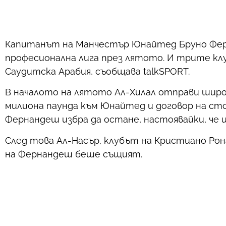
Капитанът на Манчестър Юнайтед Бруно Фер
професионална лига през лятото. И трите кл
Саудитска Арабия, съобщава talkSPORT.
В началото на лятото Ал-Хилал отправи шир
милиона паунда към Юнайтед и договор на сто
Фернандеш избра да остане, настоявайки, че
След това Ал-Насър, клубът на Кристиано Рон
на Фернандеш беше същият.