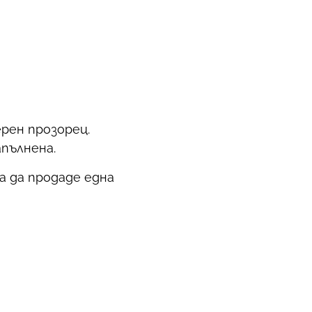
рен прозорец.
апълнена.
а да продаде една