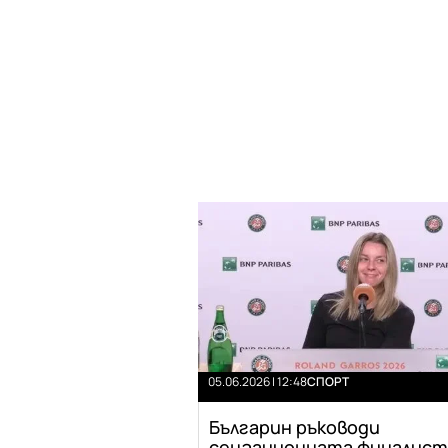
05.06.2026 | 12:48
СПОРТ
Българин ръководи
сензационната финалист