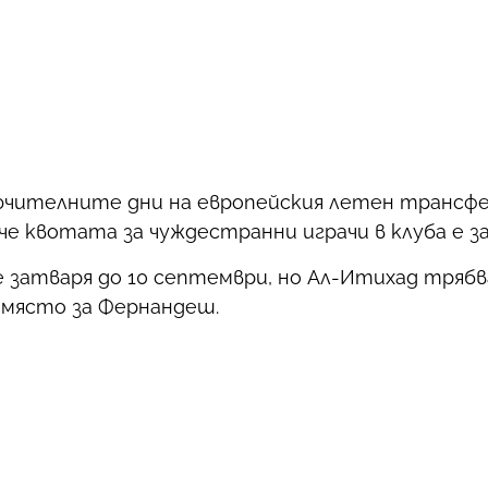
ючителните дни на европейския летен трансфе
че квотата за чуждестранни играчи в клуба е з
 затваря до 10 септември, но Ал-Итихад трябв
 място за Фернандеш.