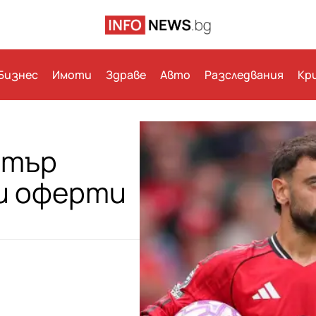
Бизнес
Имоти
Здраве
Авто
Разследвания
Кр
стър
и оферти