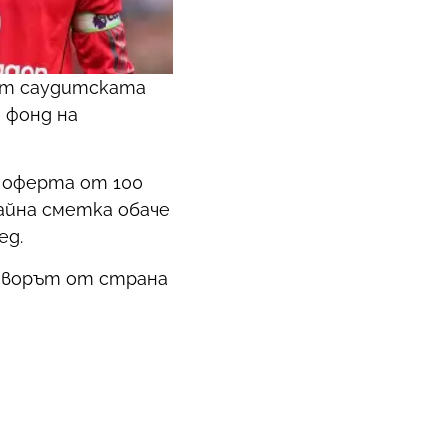
от саудитската
 фонд на
 оферта от 100
райна сметка обаче
ед.
говорът от страна