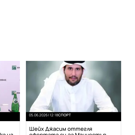
05.06.2026 | 12:18
СПОРТ
Шейх Джасим оттегля
ка на
офертата си за Манчестър