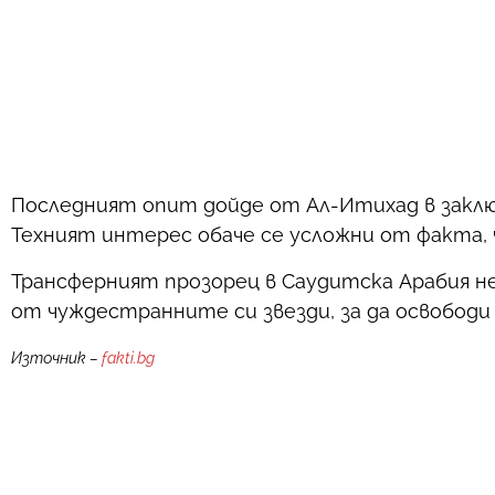
Последният опит дойде от Ал-Итихад в закл
Техният интерес обаче се усложни от факта, 
Трансферният прозорец в Саудитска Арабия не
от чуждестранните си звезди, за да освободи
Източник –
fakti.bg