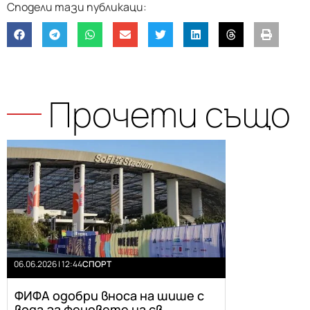
Прочети също
06.06.2026 | 12:44
СПОРТ
ФИФА одобри вноса на шише с
вода за феновете на св...