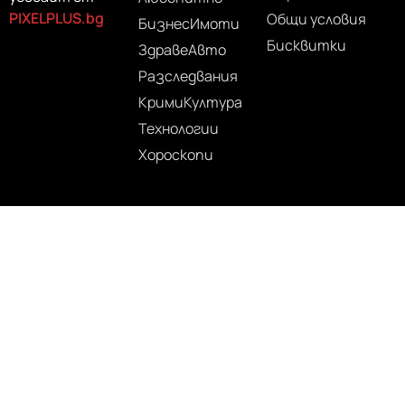
PIXELPLUS.bg
Общи условия
Бизнес
Имоти
Бисквитки
Здраве
Авто
Разследвания
Крими
Култура
Технологии
Хороскопи