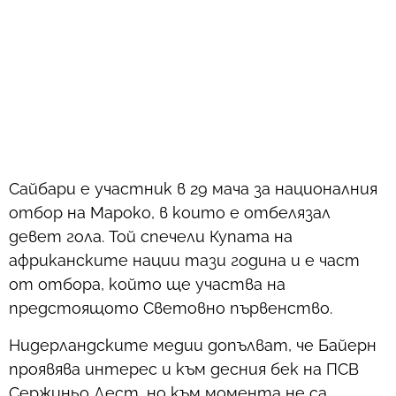
Сайбари е участник в 29 мача за националния
отбор на Мароко, в които е отбелязал
девет гола. Той спечели Купата на
африканските нации тази година и е част
от отбора, който ще участва на
предстоящото Световно първенство.
Нидерландските медии допълват, че Байерн
проявява интерес и към десния бек на ПСВ
Сержиньо Дест, но към момента не са