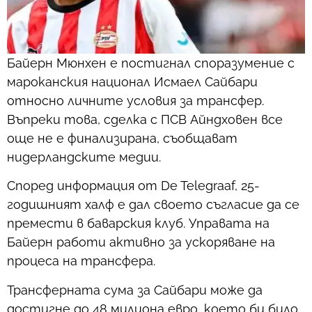
Байерн Мюнхен е постигнал споразумение с
мароканския национал Исмаел Сайбари
относно личните условия за трансфер.
Въпреки това, сделка с ПСВ Айндховен все
още не е финализирана, съобщават
нидерландските медии.
Според информация от De Telegraaf, 25-
годишният халф е дал своето съгласие да се
премести в баварския клуб. Управата на
Байерн работи активно за ускоряване на
процеса на трансфера.
Трансферната сума за Сайбари може да
достигне до 48 милиона евро, което би било