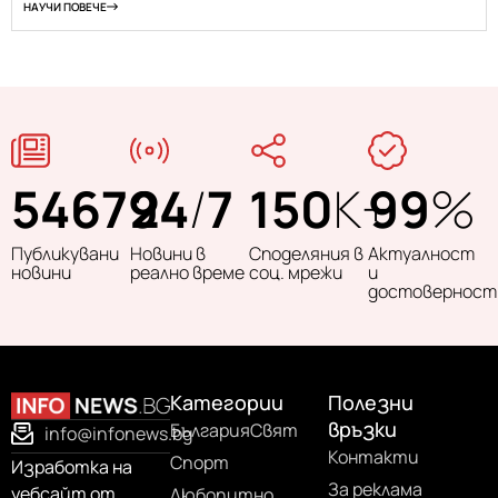
НАУЧИ ПОВЕЧЕ
54679
24
/
7
150
K+
99
%
Публикувани
Новини в
Споделяния в
Актуалност
новини
реално време
соц. мрежи
и
достоверност
Категории
Полезни
връзки
България
Свят
info@infonews.bg
Контакти
Спорт
Изработка на
За реклама
уебсайт от
Любопитно