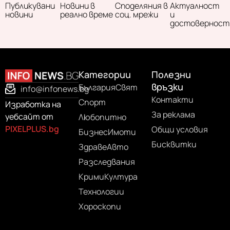
Публикувани
Новини в
Споделяния в
Актуалност
новини
реално време
соц. мрежи
и
достоверност
Категории
Полезни
връзки
България
Свят
info@infonews.bg
Контакти
Спорт
Изработка на
За реклама
уебсайт от
Любопитно
PIXELPLUS.bg
Общи условия
Бизнес
Имоти
Бисквитки
Здраве
Авто
Разследвания
Крими
Култура
Технологии
Хороскопи