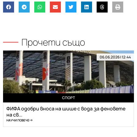
Прочети също
06.06.2026 | 12:44
СПОРТ
ФИФА одобри вноса на шише с вода за феновете
на св...
НАУЧИ ПОВЕЧЕ