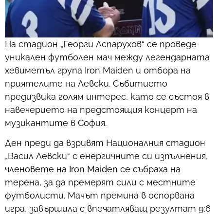
На стадион „Георги Аспарухов“ се проведе
уникален футболен мач между легендарната
хевиметъл група Iron Maiden и отбора на
приятелите на Левски. Събитието
предизвика голям интерес, като се състоя в
навечерието на предстоящия концерт на
музикантите в София.
Ден преди да взривят Националния стадион
„Васил Левски“ с енергичните си изпълнения,
членовете на Iron Maiden се събраха на
терена, за да премерят сили с местните
футболисти. Мачът премина в оспорвана
игра, завършила с впечатляващ резултат 9:6