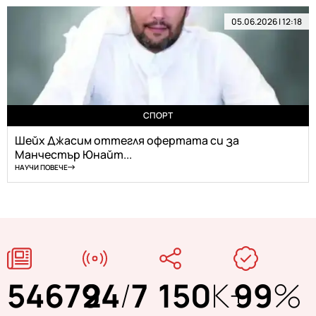
05.06.2026 | 12:18
СПОРТ
Шейх Джасим оттегля офертата си за
Манчестър Юнайт...
НАУЧИ ПОВЕЧЕ
54679
24
/
7
150
K+
99
%