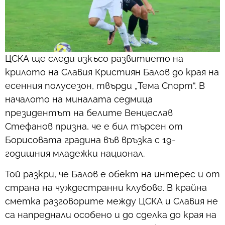
ЦСКА ще следи изкъсо развитието на
крилото на Славия Кристиян Балов до края на
есенния полусезон, твърди „Тема Спорт“. В
началото на миналата седмица
президентът на белите Венцеслав
Стефанов призна, че е бил търсен от
Борисовата градина във връзка с 19-
годишния младежки национал.
Той разкри, че Балов е обект на интерес и от
страна на чуждестранни клубове. В крайна
сметка разговорите между ЦСКА и Славия не
са напреднали особено и до сделка до края на