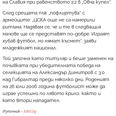
на Славия при равенството 2:2 в „Овча купел“.
След срещата пък „пофлиртува“ с
армейците: „ЦСКА още не са намерили
ритъма. Надявам се, че и те в следващия
мачове ще се представят по-добре. Играят
хубав футбол, но нямат късмет“, заяви
младежкият национал.
Той започна като титуляр и беше заменен на
почивката при убедителната победа на
селекцията на Александър Димитров с 3:0
над Гибралтар преди няколко дни. Роденият
на 26 юли 2006 година футболист може да
играе успешно по лявото крило, както и
като втори нападател.
Източник –
fakti.bg