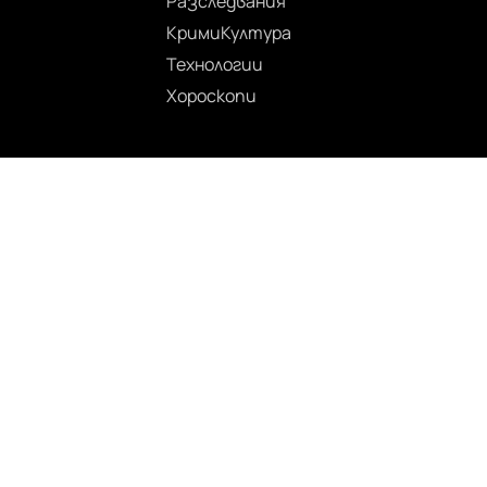
Разследвания
Крими
Култура
Технологии
Хороскопи