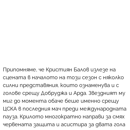
Припомняме, че Кристиян Балов излезе на
сцената в началото на този сезон с няколко
силни представяния, които ознаменува и с
голове срещу Добруджа и Арда. Звездният му
миг до момента обаче беше именно срещу
ЦСКА в последния мач преди международната
пауза. Крилото многократно направи за смях
червената защита и асистира за двата гола