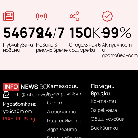
54679
24
/
7
150
K+
99
%
Публикувани
Новини в
Споделяния в
Актуалност
новини
реално време
соц. мрежи
и
достоверност
Категории
Полезни
връзки
България
Свят
info@infonews.bg
Контакти
Спорт
Изработка на
За реклама
уебсайт от
Любопитно
PIXELPLUS.bg
Общи условия
Бизнес
Имоти
Бисквитки
Здраве
Авто