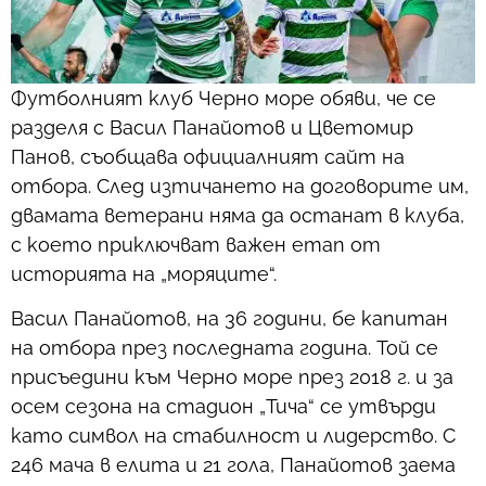
Футболният клуб Черно море обяви, че се
разделя с Васил Панайотов и Цветомир
Панов, съобщава официалният сайт на
отбора. След изтичането на договорите им,
двамата ветерани няма да останат в клуба,
с което приключват важен етап от
историята на „моряците“.
Васил Панайотов, на 36 години, бе капитан
на отбора през последната година. Той се
присъедини към Черно море през 2018 г. и за
осем сезона на стадион „Тича“ се утвърди
като символ на стабилност и лидерство. С
246 мача в елита и 21 гола, Панайотов заема