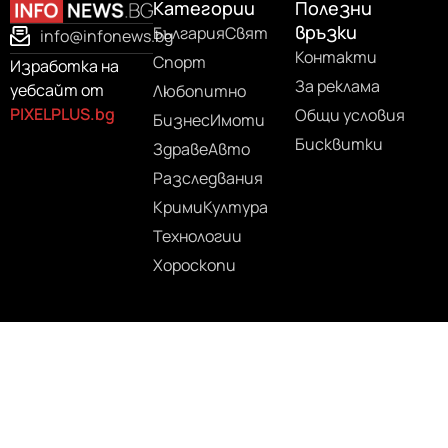
Категории
Полезни
връзки
България
Свят
info@infonews.bg
Контакти
Спорт
Изработка на
За реклама
уебсайт от
Любопитно
PIXELPLUS.bg
Общи условия
Бизнес
Имоти
Бисквитки
Здраве
Авто
Разследвания
Крими
Култура
Технологии
Хороскопи