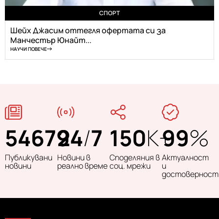
СПОРТ
Шейх Джасим оттегля офертата си за
Манчестър Юнайт...
НАУЧИ ПОВЕЧЕ
54679
24
/
7
150
K+
99
%
Публикувани
Новини в
Споделяния в
Актуалност
новини
реално време
соц. мрежи
и
достоверност