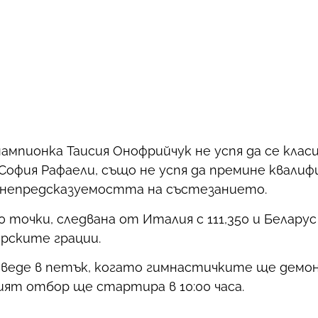
пионка Таисия Онофрийчук не успя да се класи
София Рафаели, също не успя да премине квали
и непредсказуемостта на състезанието.
точки, следвана от Италия с 111,350 и Беларус с
рските грации.
оведе в петък, когато гимнастичките ще дем
ият отбор ще стартира в 10:00 часа.