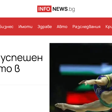
Бизнес
Имоти
Здраве
Авто
Разследвания
Кр
 успешен
то в