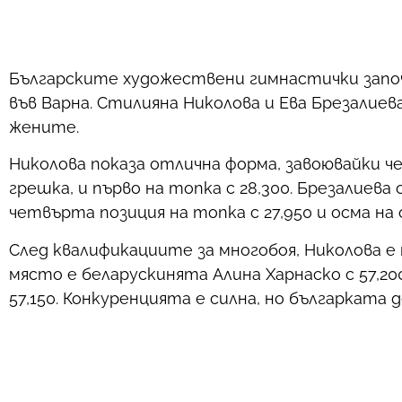
Българските художествени гимнастички запо
във Варна. Стилияна Николова и Ева Брезалиева
жените.
Николова показа отлична форма, завоювайки ч
грешка, и първо на топка с 28,300. Брезалие
четвърта позиция на топка с 27,950 и осма на о
След квалификациите за многобоя, Николова е 
място е беларускинята Алина Харнаско с 57,2
57,150. Конкуренцията е силна, но българкат