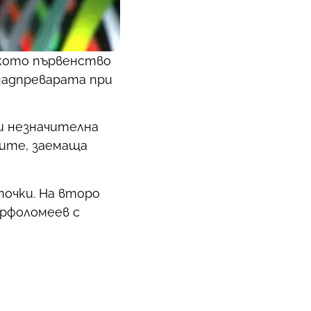
ското първенство
 надпреварата при
ки незначителна
рите, заемаща
точки. На второ
арфоломеев с