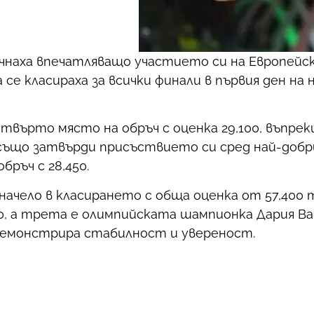
чнаха впечатляващо участието си на Европей
 се класираха за всички финали в първия ден на
етвърто място на обръч с оценка 29,100, въпре
ва също затвърди присъствието си сред най-доб
бръч с 28,450.
начело в класирането с обща оценка от 57,400 
00, а трета е олимпийската шампионка Дария В
а демонстрира стабилност и увереност.