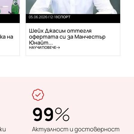
05.06.2026 | 12:18
СПОРТ
Шейх Джасим оттегля
ка на
офертата си за Манчестър
Юнайт...
НАУЧИ ПОВЕЧЕ
99
%
жи
Актуалност и достоверност