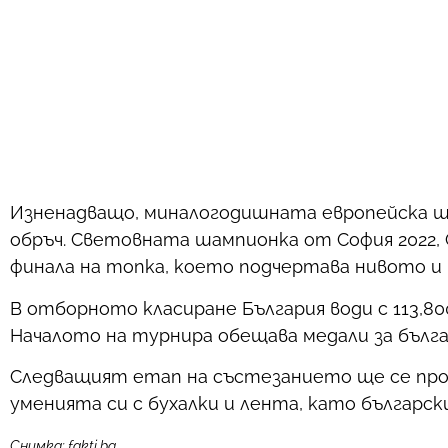
Изненадващо, миналогодишната европейска шам
обръч. Световната шампионка от София 2022, 
финала на топка, което подчертава нивото 
В отборното класиране България води с 113,800 
Началото на турнира обещава медали за бълга
Следващият етап на състезанието ще се пр
уменията си с бухалки и лента, като българск
Снимка: fakti.bg