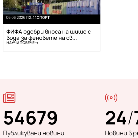
06.06.2026 | 12:44
СПОРТ
ФИФА одобри вноса на шише с
вода за феновете на св...
НАУЧИ ПОВЕЧЕ
54679
24
/
Публикувани новини
Новини в 