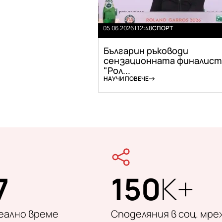
05.06.2026 | 12:48
СПОРТ
Българин ръководи
сензационната финалист
"Рол...
НАУЧИ ПОВЕЧЕ
7
150
K+
реално време
Споделяния в соц. мре