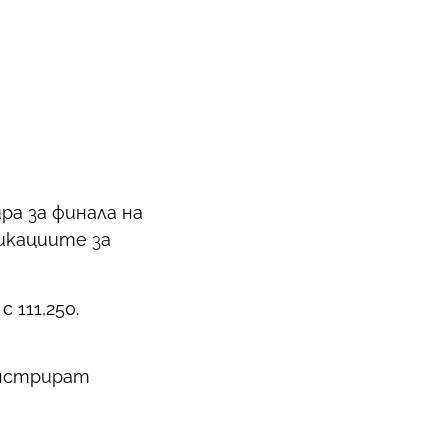
ра за финала на
фикациите за
 111,250.
онстрират