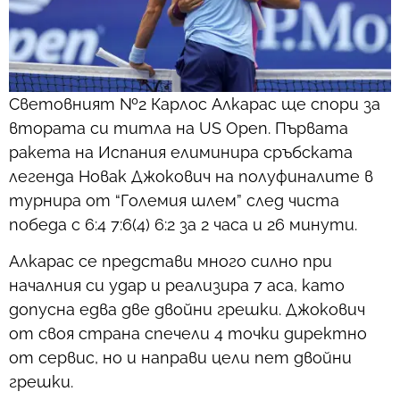
Световният №2 Карлос Алкарас ще спори за
втората си титла на US Open. Първата
ракета на Испания елиминира сръбската
легенда Новак Джокович на полуфиналите в
турнира от “Големия шлем” след чиста
победа с 6:4 7:6(4) 6:2 за 2 часа и 26 минути.
Алкарас се представи много силно при
началния си удар и реализира 7 аса, като
допусна едва две двойни грешки. Джокович
от своя страна спечели 4 точки директно
от сервис, но и направи цели пет двойни
грешки.