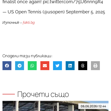
finalist once again! pic.twitter.com/75U6nnn9R4
— US Open Tennis (@usopen) September 5, 2025
Източник –
fakti.bg
Прочети също
06.06.2026 | 12:44