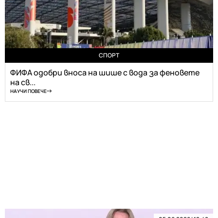
СПОРТ
ФИФА одобри вноса на шише с вода за феновете
на св...
НАУЧИ ПОВЕЧЕ