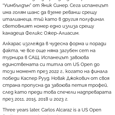
“Уимбълдън” от Яник Синер. Сега испанецът
има голям шанс да вземе реванш срещу
италианеца, тъй като в другия полуфинал
световният номер едно излиза срещу
канадеца Феликс Ожер-Алиасим.
Алкарас изглежда в чудесна форма и поради
факта, че все още няма загубен сет на
турнира в САЩ. Испанецът завоюва
единствената си титла от US Open до
този момент през 2022 г., когато на финала
победи Каспер Рууд. Новак Джокович от своя
страна пропусна да завоюва петия трофей,
след като преди това спечели надпреварата
през 2011, 2015, 2018 и 2023 г.
Three years later, Carlos Alcaraz is a US Open