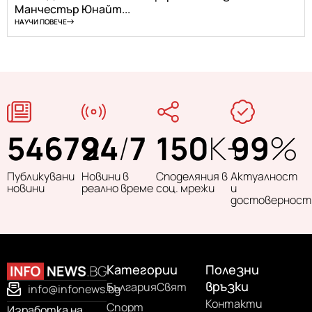
Манчестър Юнайт...
НАУЧИ ПОВЕЧЕ
54679
24
/
7
150
K+
99
%
Публикувани
Новини в
Споделяния в
Актуалност
новини
реално време
соц. мрежи
и
достоверност
Категории
Полезни
връзки
България
Свят
info@infonews.bg
Контакти
Спорт
Изработка на