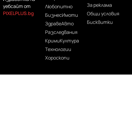
За реклама
уебсайт от
Любопитно
PIXELPLUS.bg
Общи условия
Бизнес
Имоти
Бисквитки
Здраве
Авто
Разследвания
Крими
Култура
Технологии
Хороскопи