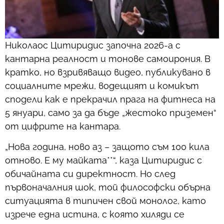
Николаос Цитиридис започна 2026-а с
кантарна реалност и тонове самоирония. В
кратко, но взривяващо видео, публикувано в
социалните мрежи, водещият и комикът
сподели как е прекрачил прага на фитнеса на
5 януари, само за да бъде „жестоко приземен“
от цифрите на кантара.
„Нова година, ново аз – защото съм 100 кила
отново. Е му майката**“, каза Цитиридис с
обичайната си директност. Но след
първоначалния шок, той философски обърна
ситуацията в типичен свой монолог, като
изрече една истина, с която хиляди се