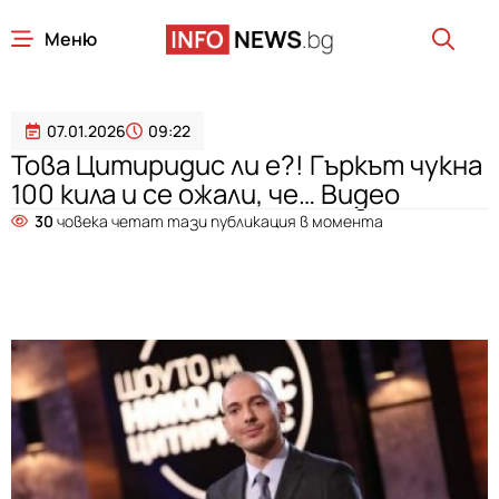
Меню
07.01.2026
09:22
Това Цитиридис ли е?! Гъркът чукна
100 кила и се ожали, че… Видео
30
човека четат тази публикация в момента