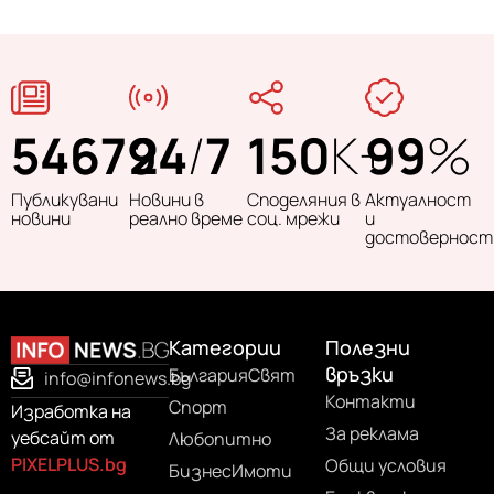
54679
24
/
7
150
K+
99
%
Публикувани
Новини в
Споделяния в
Актуалност
новини
реално време
соц. мрежи
и
достоверност
Категории
Полезни
връзки
България
Свят
info@infonews.bg
Контакти
Спорт
Изработка на
За реклама
уебсайт от
Любопитно
PIXELPLUS.bg
Общи условия
Бизнес
Имоти