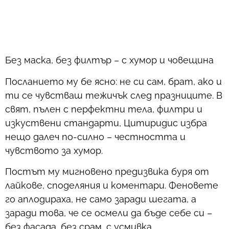
Без маска, без филтър – с хумор и човещина
Посланието му бе ясно: не си сам, брат, ако и
ти се чувстваш тежичък след празниците. В
свят, пълен с перфектни тела, филтри и
изкуствени стандарти, Цитиридис избра
нещо далеч по-силно – честността и
чувството за хумор.
Постът му мигновено предизвика буря от
лайкове, споделяния и коментари. Феновете
го аплодираха, не само заради шегата, а
заради това, че се осмели да бъде себе си –
без фасада, без срам, с усмивка.