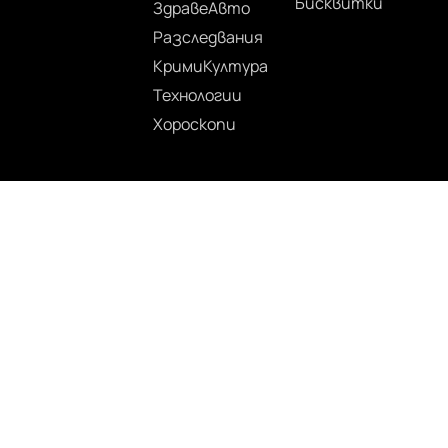
Бисквитки
Здраве
Авто
Разследвания
Крими
Култура
Технологии
Хороскопи