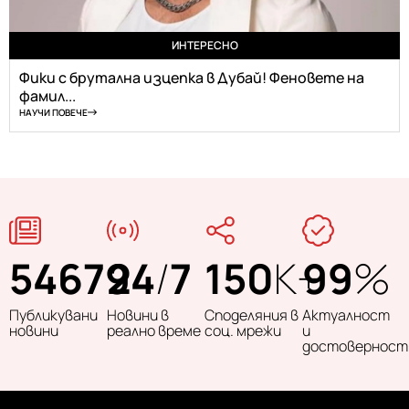
ИНТЕРЕСНО
Фики с брутална изцепка в Дубай! Феновете на
фамил...
НАУЧИ ПОВЕЧЕ
54679
24
/
7
150
K+
99
%
Публикувани
Новини в
Споделяния в
Актуалност
новини
реално време
соц. мрежи
и
достоверност