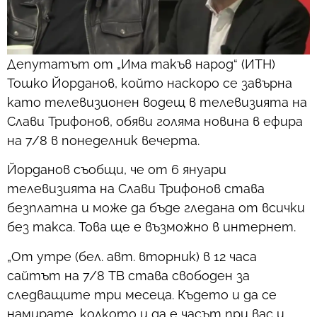
Депутатът от „Има такъв народ“ (ИТН)
Тошко Йорданов, който наскоро се завърна
като телевизионен водещ в телевизията на
Слави Трифонов, обяви голяма новина в ефира
на 7/8 в понеделник вечерта.
Йорданов съобщи, че от 6 януари
телевизията на Слави Трифонов става
безплатна и може да бъде гледана от всички
без такса. Това ще е възможно в интернет.
„От утре (бел. авт. вторник) в 12 часа
сайтът на 7/8 ТВ става свободен за
следващите три месеца. Където и да се
намирате, колкото и да е часът при вас и