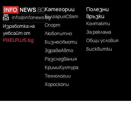
Категории
Полезни
връзки
България
Свят
info@infonews.bg
Контакти
Спорт
Изработка на
За реклама
уебсайт от
Любопитно
PIXELPLUS.bg
Общи условия
Бизнес
Имоти
Бисквитки
Здраве
Авто
Разследвания
Крими
Култура
Технологии
Хороскопи