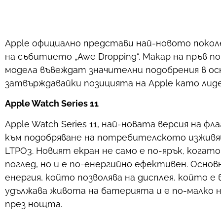
Apple официално представи най-новото поколени
на събитието „Awe Dropping“. Макар на пръв 
модела въвеждат значителни подобрения в осн
затвърждавайки позицията на Apple като лиде
Apple Watch Series 11
Apple Watch Series 11, най-новата версия на ф
към подобряване на потребителското изживя
LTPO3. Новият екран не само е по-ярък, когато
поглед, но и е по-енергийно ефективен. Осно
енергия, който позволява на дисплея, който е 
удължава живота на батерията и е по-малко н
през нощта.