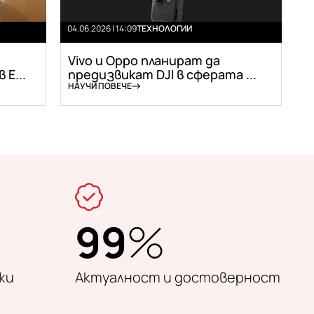
04.06.2026 | 14:09
ТЕХНОЛОГИИ
Vivo и Oppo планират да
Е...
предизвикат DJI в сферата ...
НАУЧИ ПОВЕЧЕ
99
%
жи
Актуалност и достоверност