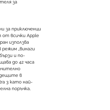
теля за
ени за приключенци
 от всички Apple
кран използва
в режим „винаги
бързи и по-
ава до 42 часа
начително
одещите в
ra 3 като най-
елна поръчка,