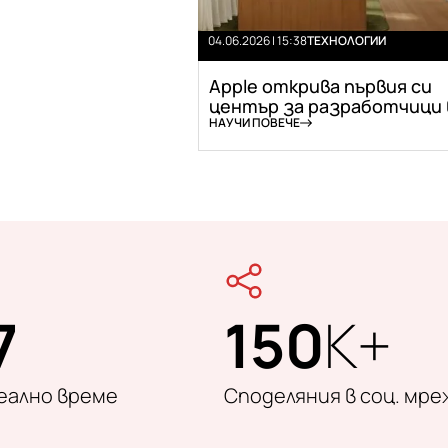
04.06.2026 | 15:38
ТЕХНОЛОГИИ
Apple открива първия си
център за разработчици в 
НАУЧИ ПОВЕЧЕ
7
150
K+
реално време
Споделяния в соц. мре