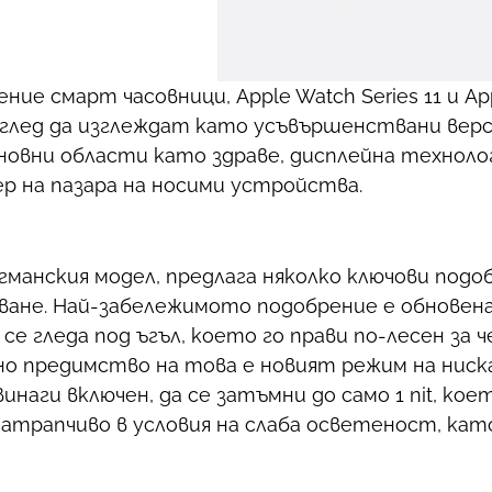
е смарт часовници, Apple Watch Series 11 и Appl
поглед да изглеждат като усъвършенствани верс
овни области като здраве, дисплейна технолог
р на пазара на носими устройства.
лагманския модел, предлага няколко ключови подо
ване. Най-забележимото подобрение е обновен
 се гледа под ъгъл, което го прави по-лесен за 
вно предимство на това е новият режим на ниск
винаги включен, да се затъмни до само 1 nit, ко
атрапчиво в условия на слаба осветеност, кат