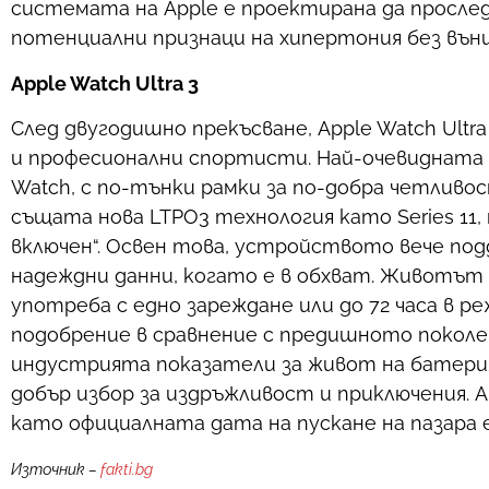
системата на Apple е проектирана да просле
потенциални признаци на хипертония без вън
Apple Watch Ultra 3
След двугодишно прекъсване, Apple Watch Ultr
и професионални спортисти. Най-очевидната п
Watch, с по-тънки рамки за по-добра четливост
същата нова LTPO3 технология като Series 11,
включен“. Освен това, устройството вече под
надеждни данни, когато е в обхват. Животът 
употреба с едно зареждане или до 72 часа в р
подобрение в сравнение с предишното поколе
индустрията показатели за живот на батерият
добър избор за издръжливост и приключения. Ap
като официалната дата на пускане на пазара 
Източник –
fakti.bg