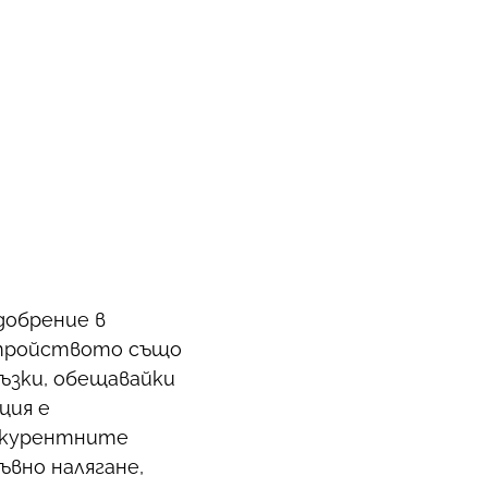
одобрение в
стройството също
ъзки, обещавайки
ция е
онкурентните
вно налягане,