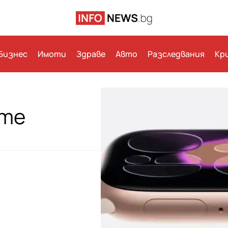
Бизнес
Имоти
Здраве
Авто
Разследвания
Кр
ите