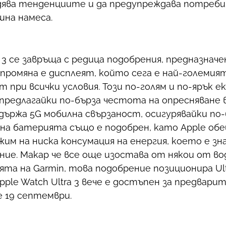
дява тенденциите и да предупреждава потреби
шна намеса.
a 3 се завръща с редица подобрения, предназнач
ромяна е дисплеят, който сега е най-големият
 при всички условия. Този по-голям и по-ярък е
 предлагайки по-бърза честота на опресняване 
държа 5G мобилна свързаност, осигурявайки по-
на батерията също е подобрен, като Apple обещ
ежим на ниска консумация на енергия, което е з
ние. Макар че все още изостава от някои от в
а на Garmin, това подобрение позиционира Ult
ple Watch Ultra 3 вече е достъпен за предварит
е 19 септември.