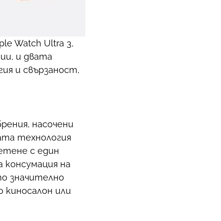
e Watch Ultra 3,
ии, и двата
ия и свързаност,
брения, насочени
ата технология
четене с един
а консумация на
ето значително
о киносалон или