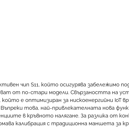
фективен чип S11, който осигурява забележимо п
ават от по-стари модели. Свързаността на у
 който е оптимизиран за нискоенергийни IoT вр
Въпреки това, най-привлекателната нова функ
нциите в кръвното налягане. За разлика от к
мава калибрация с традиционна маншета за кръ