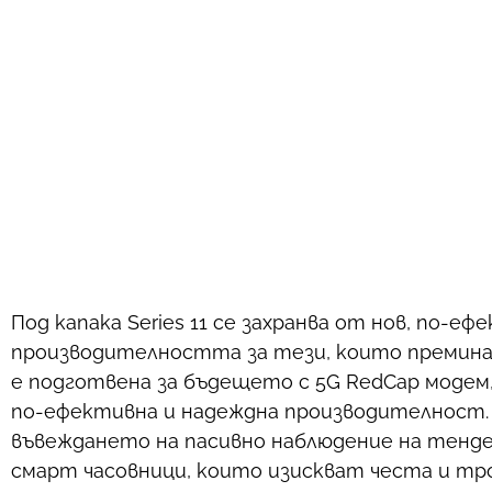
Под капака Series 11 се захранва от нов, по-е
производителността за тези, които премин
е подготвена за бъдещето с 5G RedCap модем,
по-ефективна и надеждна производителност. 
въвеждането на пасивно наблюдение на тенде
смарт часовници, които изискват честа и тро