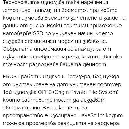
Технологията използва така наречения
„страничен анализ на времето“, при който
кодът измерва времето за четене и запис на
данни от диска. Всеки сайт или приложение
натоварва SSD по уникален начин, което
създава специфичен модел на забавяне.
Събраната информация се анализира от
изкуствена невронна мрежа, която с висока
точност разпознава вашата дейност.
FROST работи изцяло в браузъра, без нужда
от инсталиране на допълнителен софтуер.
Той използва OPFS (Origin Private File System),
който сайтовете могат да създават
автоматично. Въпреки че това
пространство е изолирано, JavaScript кодът
може да проследява реакцията на хардуера.