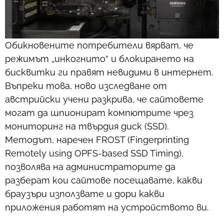
Обикновените потребители вярват, че
режимът „инкогнито“ и блокирането на
бисквитки ги правят невидими в интернет.
Въпреки това, ново изследване от
австрийски учени разкрива, че сайтовете
могат да шпионират компютрите чрез
мониторинг на твърдия диск (SSD).
Методът, наречен FROST (Fingerprinting
Remotely using OPFS-based SSD Timing),
позволява на администраторите да
разберат кои сайтове посещавате, какви
браузъри използвате и дори какви
приложения работят на устройството ви.