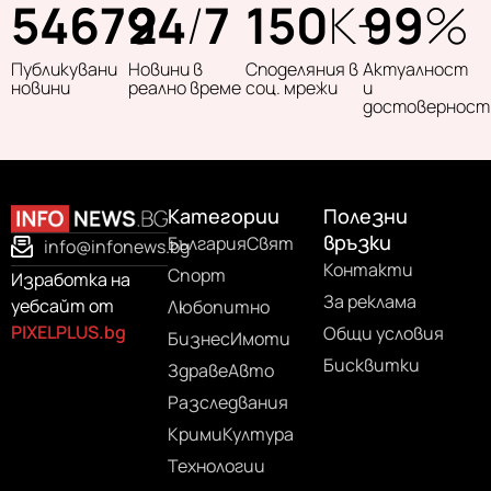
54679
24
/
7
150
K+
99
%
Публикувани
Новини в
Споделяния в
Актуалност
новини
реално време
соц. мрежи
и
достоверност
Категории
Полезни
връзки
България
Свят
info@infonews.bg
Контакти
Спорт
Изработка на
За реклама
уебсайт от
Любопитно
PIXELPLUS.bg
Общи условия
Бизнес
Имоти
Бисквитки
Здраве
Авто
Разследвания
Крими
Култура
Технологии