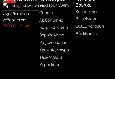
връзки
България
Свят
info@infonews.bg
Контакти
Спорт
Изработка на
За реклама
уебсайт от
Любопитно
PIXELPLUS.bg
Общи условия
Бизнес
Имоти
Бисквитки
Здраве
Авто
Разследвания
Крими
Култура
Технологии
Хороскопи