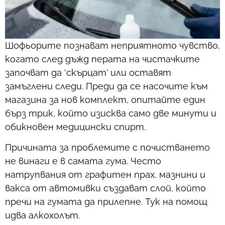
Шофьорите познават неприятното чувство,
когато след дъжд перата на чистачките
започват да ‘скърцат’ или оставят
замъглени следи. Преди да се насочите към
магазина за нов комплект, опитайте един
бърз трик, който изисква само две минути и
обикновен медицински спирт.
Причината за проблемите с почистването
не винаги е в самата гума. Често
натрупвания от графитен прах, мазнини и
вакса от автомивки създават слой, който
пречи на гумата да прилепне. Тук на помощ
идва алкохолът.