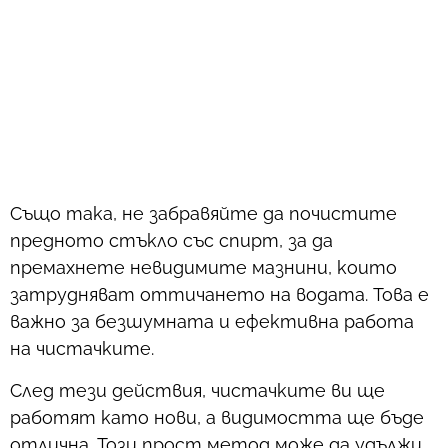
Също така, не забравяйте да почистите
предното стъкло със спирт, за да
премахнете невидимите мазнини, които
затрудняват оттичането на водата. Това е
важно за безшумната и ефективна работа
на чистачките.
След тези действия, чистачките ви ще
работят като нови, а видимостта ще бъде
отлична. Този прост метод може да удължи