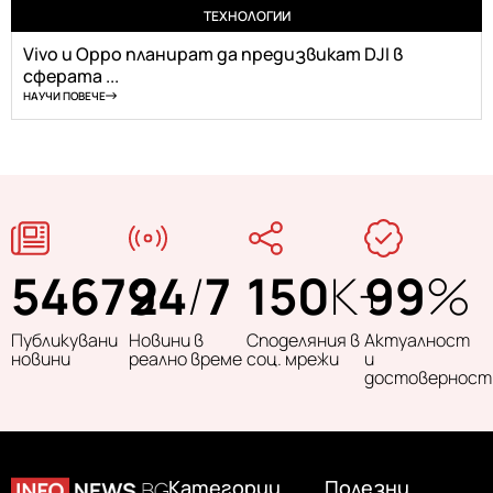
ТЕХНОЛОГИИ
Vivo и Oppo планират да предизвикат DJI в
сферата ...
НАУЧИ ПОВЕЧЕ
54679
24
/
7
150
K+
99
%
Публикувани
Новини в
Споделяния в
Актуалност
новини
реално време
соц. мрежи
и
достоверност
Категории
Полезни