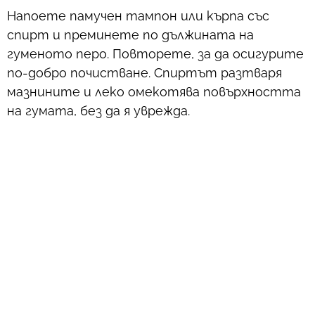
Напоете памучен тампон или кърпа със
спирт и преминете по дължината на
гуменото перо. Повторете, за да осигурите
по-добро почистване. Спиртът разтваря
мазнините и леко омекотява повърхността
на гумата, без да я уврежда.