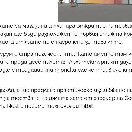
ките си магазини и планира откритие на първи
зин ще бъде разположен на първия етаж на ко
кио, а откритето е насрочено за това лято.
оурум е стратегически, тъй като именно там 
бина преди десетилетия. Архитектурният диза
gle с традиционни японски елементи, включи
ажба, а ще предлага практическо изживяване н
за тестване на цялата гама от хардуер на Go
Nest и носими технологии Fitbit.