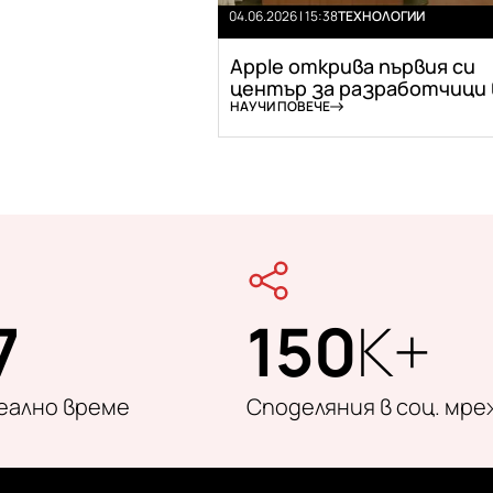
04.06.2026 | 15:38
ТЕХНОЛОГИИ
Apple открива първия си
център за разработчици в 
НАУЧИ ПОВЕЧЕ
7
150
K+
реално време
Споделяния в соц. мре