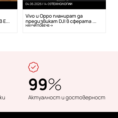
04.06.2026 | 14:09
ТЕХНОЛОГИИ
Vivo и Oppo планират да
Е...
предизвикат DJI в сферата ...
НАУЧИ ПОВЕЧЕ
99
%
жи
Актуалност и достоверност