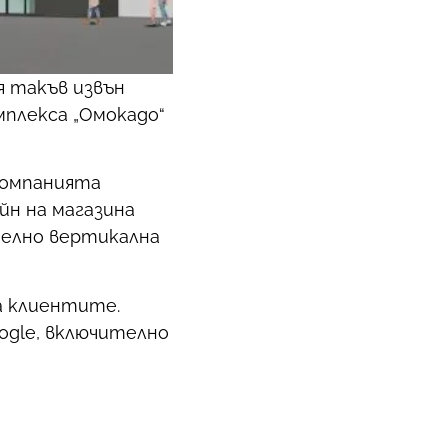
я такъв извън
мплекса „Омокадо“
компанията
йн на магазина
телно вертикална
а клиентите.
ogle, включително