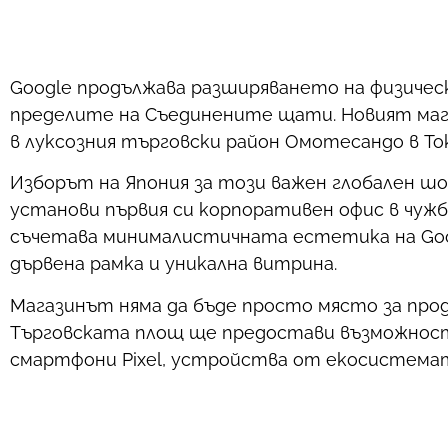
Google продължава разширяването на физичес
пределите на Съединените щати. Новият мага
в луксозния търговски район Омотесандо в То
Изборът на Япония за този важен глобален ш
установи първия си корпоративен офис в чуж
съчетава минималистичната естетика на Goo
дървена рамка и уникална витрина.
Магазинът няма да бъде просто място за прод
Търговската площ ще предостави възможност 
смартфони Pixel, устройства от екосистемата 