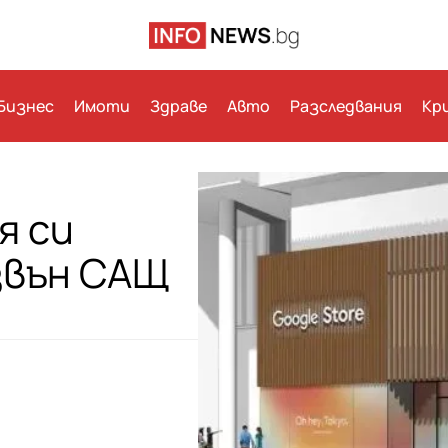
Бизнес
Имоти
Здраве
Авто
Разследвания
Кр
я си
звън САЩ