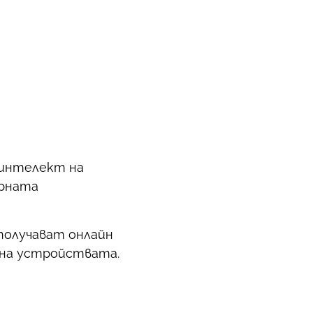
 интелект на
ерната
получават онлайн
 на устройствата.