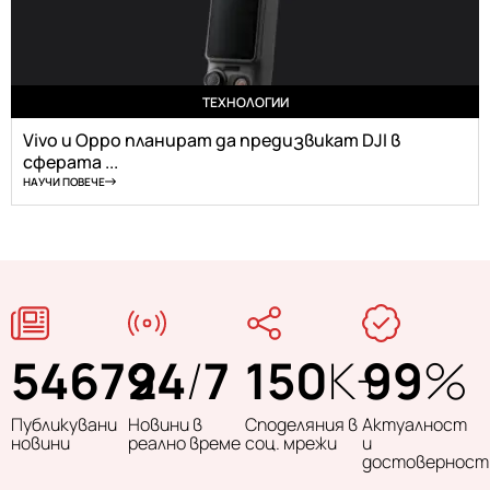
ТЕХНОЛОГИИ
Vivo и Oppo планират да предизвикат DJI в
сферата ...
НАУЧИ ПОВЕЧЕ
54679
24
/
7
150
K+
99
%
Публикувани
Новини в
Споделяния в
Актуалност
новини
реално време
соц. мрежи
и
достоверност