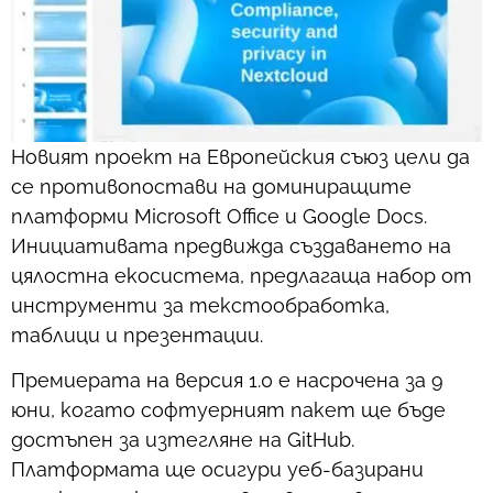
Новият проект на Европейския съюз цели да
се противопостави на доминиращите
платформи Microsoft Office и Google Docs.
Инициативата предвижда създаването на
цялостна екосистема, предлагаща набор от
инструменти за текстообработка,
таблици и презентации.
Премиерата на версия 1.0 е насрочена за 9
юни, когато софтуерният пакет ще бъде
достъпен за изтегляне на GitHub.
Платформата ще осигури уеб-базирани