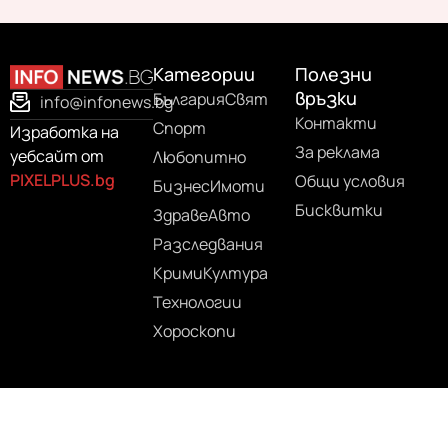
Категории
Полезни
връзки
България
Свят
info@infonews.bg
Контакти
Спорт
Изработка на
За реклама
уебсайт от
Любопитно
PIXELPLUS.bg
Общи условия
Бизнес
Имоти
Бисквитки
Здраве
Авто
Разследвания
Крими
Култура
Технологии
Хороскопи