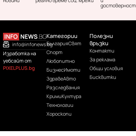
новини
реално време
соц. мрежи
и
достоверност
Категории
Полезни
връзки
България
Свят
info@infonews.bg
Контакти
Спорт
Изработка на
За реклама
уебсайт от
Любопитно
PIXELPLUS.bg
Общи условия
Бизнес
Имоти
Бисквитки
Здраве
Авто
Разследвания
Крими
Култура
Технологии
Хороскопи