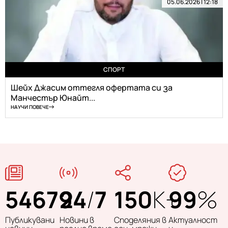
05.06.2026 | 12:18
СПОРТ
Шейх Джасим оттегля офертата си за
Манчестър Юнайт...
НАУЧИ ПОВЕЧЕ
54679
24
/
7
150
K+
99
%
Публикувани
Новини в
Споделяния в
Актуалност