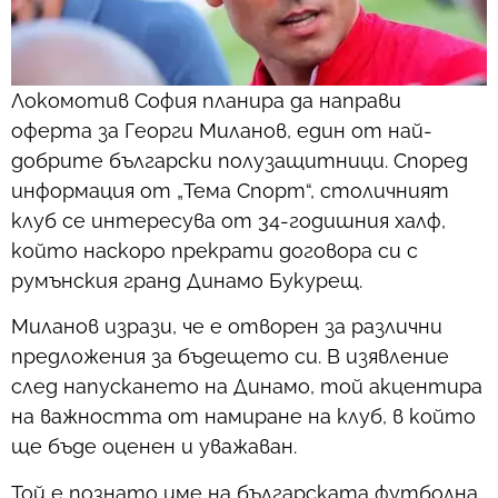
Локомотив София планира да направи
оферта за Георги Миланов, един от най-
добрите български полузащитници. Според
информация от „Тема Спорт“, столичният
клуб се интересува от 34-годишния халф,
който наскоро прекрати договора си с
румънския гранд Динамо Букурещ.
Миланов изрази, че е отворен за различни
предложения за бъдещето си. В изявление
след напускането на Динамо, той акцентира
на важността от намиране на клуб, в който
ще бъде оценен и уважаван.
Той е познато име на българската футболна