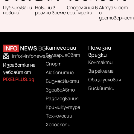
Публикувани
Новини в
Споделяния в
Актуалност
новини
реално време
соц. мрежи
и
достоверност
Категории
Полезни
връзки
България
Свят
info@infonews.bg
Контакти
Спорт
Изработка на
За реклама
уебсайт от
Любопитно
PIXELPLUS.bg
Общи условия
Бизнес
Имоти
Бисквитки
Здраве
Авто
Разследвания
Крими
Култура
Технологии
Хороскопи