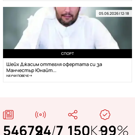
05.06.2026 | 12:18
СПОРТ
Шейх Джасим оттегля офертата си за
Манчестър Юнайт...
НАУЧИ ПОВЕЧЕ
54679
24
/
7
150
K+
99
%