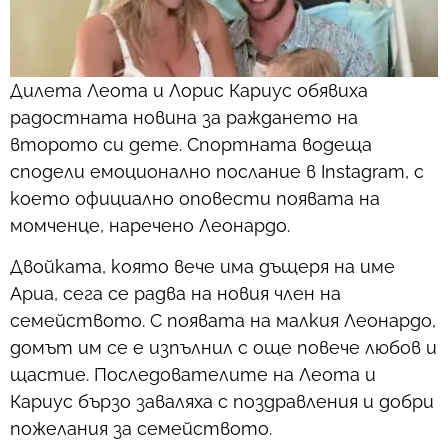
Дилета Леота и Лорис Кариус обявиха
радостната новина за раждането на
второто си дете. Спортната водеща
сподели емоционално послание в Instagram, с
което официално оповести появата на
момченце, наречено Леонардо.
Двойката, която вече има дъщеря на име
Ариа, сега се радва на новия член на
семейството. С появата на малкия Леонардо,
домът им се е изпълнил с още повече любов и
щастие. Последователите на Леота и
Кариус бързо заваляха с поздравления и добри
пожелания за семейството.