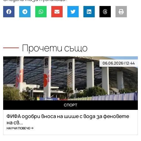
Прочети също
06.06.2026 | 12:44
СПОРТ
ФИФА одобри вноса на шише с вода за феновете
на св...
НАУЧИ ПОВЕЧЕ