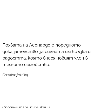
Появата на Леонардо е поредното
доказателство за силната им връзка и
радостта, която внася новият член в
тяхното семейство.
Снимка: fakti.bg