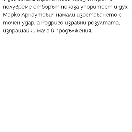
полувреме отборът показа упоритост и дух.
Марко Арнаутович намали изоставането с
точен удар, а Родриго изравни резултата,
изпращайки мача в продължения.