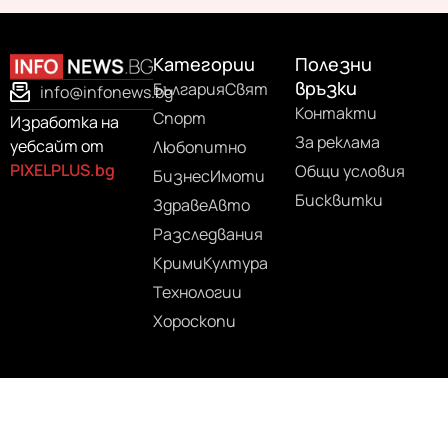
Категории
Полезни
връзки
България
Свят
info@infonews.bg
Контакти
Спорт
Изработка на
За реклама
уебсайт от
Любопитно
PIXELPLUS.bg
Общи условия
Бизнес
Имоти
Бисквитки
Здраве
Авто
Разследвания
Крими
Култура
Технологии
Хороскопи