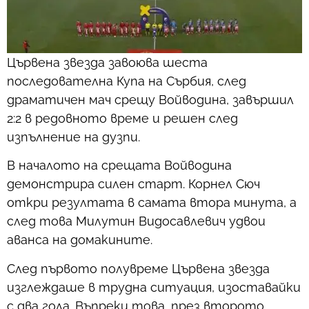
Цървена звезда завоюва шеста
последователна Купа на Сърбия, след
драматичен мач срещу Войводина, завършил
2:2 в редовното време и решен след
изпълнение на дузпи.
В началото на срещата Войводина
демонстрира силен старт. Корнел Сюч
откри резултата в самата втора минута, а
след това Милутин Видосавлевич удвои
аванса на домакините.
След първото полувреме Цървена звезда
изглеждаше в трудна ситуация, изоставайки
с два гола. Въпреки това, през второто