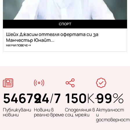
СПОРТ
Шейх Джасим оттегля офертата си за
Манчестър Юнайт...
НАУЧИ ПОВЕЧЕ
54679
24
/
7
150
K+
99
%
Публикувани
Новини в
Споделяния в
Актуалност
новини
реално време
соц. мрежи
и
достоверност